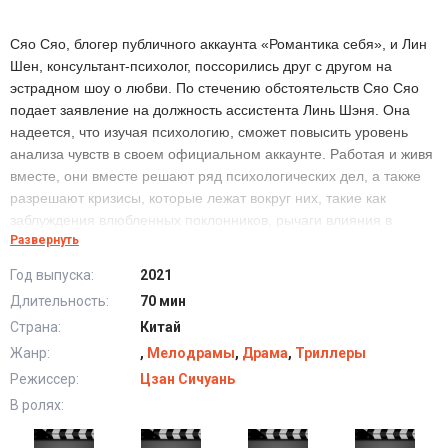
Сяо Сяо, блогер публичного аккаунта «Романтика себя», и Лин
Шен, консультант-психолог, поссорились друг с другом на
эстрадном шоу о любви. По стечению обстоятельств Сяо Сяо
подает заявление на должность ассистента Линь Шэня. Она
надеется, что изучая психологию, сможет повысить уровень
анализа чувств в своем официальном аккаунте. Работая и живя
вместе, они вместе решают ряд психологических дел, а также
разрешают кризисы, которые лежат вокруг них, такие как
заблуждения влюбленных поклонников, рычаги влияния в
Развернуть
Интернете, повреждение эмоциональной привязанности и т. д.
В процессе двое также влюбляются друг в друга. Энтузиазм и
Год выпуска:
2021
жизненная сила Сяо Сяо заражают Линь Шэня, который
Длительность:
70 мин
обладает холодным характером, и Линь Шэнь учит Сяо Сяо, как
Страна:
Китай
стать отличным психологическим консультантом. Но кризис,
подстерегающий их, постепенно дает о себе знать. Пережив
Жанр:
,
Мелодрамы
,
Драма
,
Триллеры
конфликты и кризисы, они в конце концов обнаруживают, что
Режиссер:
Цзан Сичуань
любовь на самом деле является своего рода гипнозом,
В ролях:
делающим друг друга лучше. Великолепная китайская дорама,
которая точно сможет прийтись вам по вкусу. Приятного