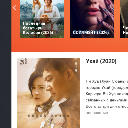
Последний
богатырь.
Че
Колобок (2026)
СОУЛМ8ЙТ (2026)
Но
Ухай (2020)
Ян Хуа (Хуан Сюань) 
городке Ухай (городс
Карьера Ян Хуа наход
связанных с деньгами
Всего за три дня отн
ненавистью.