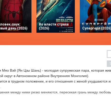
ловек-паук:
Во власти страха
вый день (2026)
(2026)
Супергерл (2026
и Мяо Вэй (Ян Цзы Шань) - молодая супружеская пара, которая жи
кой округ в Автономном районе Внутренняя Монголия).
ится в трудном положении, и его отношения с женой ухудшаются и
.
ошения между ними резко меняются, пересекая грань между любов