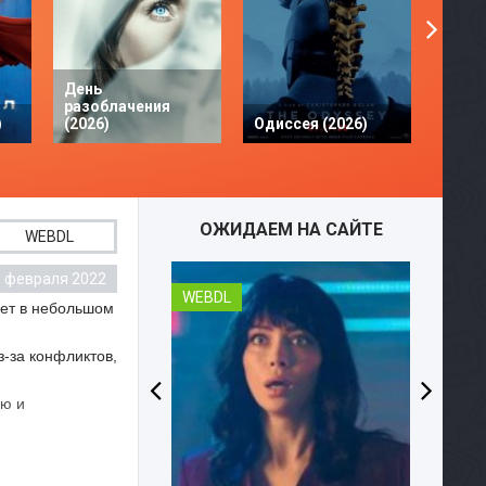
День
разоблачения
Твое 
)
(2026)
Одиссея (2026)
разби
ОЖИДАЕМ НА САЙТЕ
WEBDL
1 февраля 2022
WEBDL
вет в небольшом
з-за конфликтов,
ью и