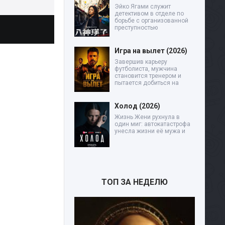
Эйко Ягами служит
детективом в отделе по
борьбе с организованной
преступностью
Игра на вылет (2026)
Завершив карьеру
футболиста, мужчина
становится тренером и
пытается добиться на
Холод (2026)
Жизнь Жени рухнула в
один миг: автокатастрофа
унесла жизни её мужа и
ТОП ЗА НЕДЕЛЮ