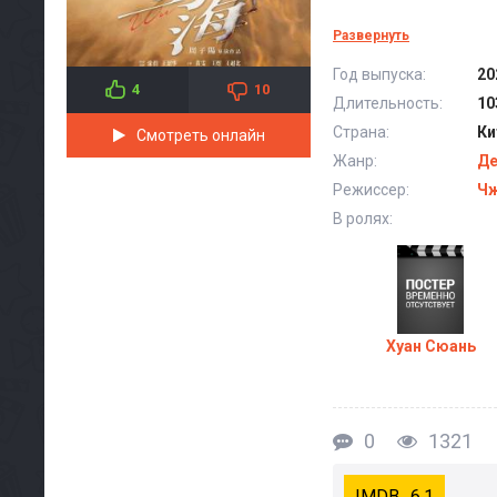
Развернуть
Год выпуска:
20
4
10
Длительность:
10
Страна:
Ки
Смотреть онлайн
Жанр:
Де
Режиссер:
Чж
В ролях:
Хуан Сюань
0
1321
6.1