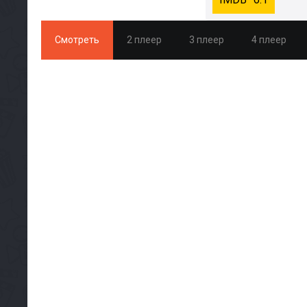
Смотреть
2 плеер
3 плеер
4 плеер