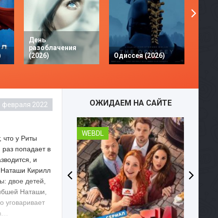
День
разоблачения
Твое 
)
(2026)
Одиссея (2026)
разби
ОЖИДАЕМ НА САЙТЕ
1 февраля 2022
WEBDL
 что у Риты
 раз попадает в
зводится, и
 Наташи Кирилл
ы: двое детей,
гибшей Наташи,
о уговаривает
ша…