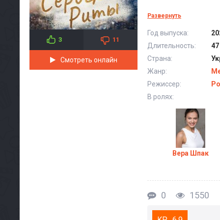
Развернуть
С
Год выпуска:
20
3
11
Длительность:
47
Страна:
Ук
Смотреть онлайн
Жанр:
М
Режиссер:
Ро
В ролях:
Вера Шпак
0
1550
6.9