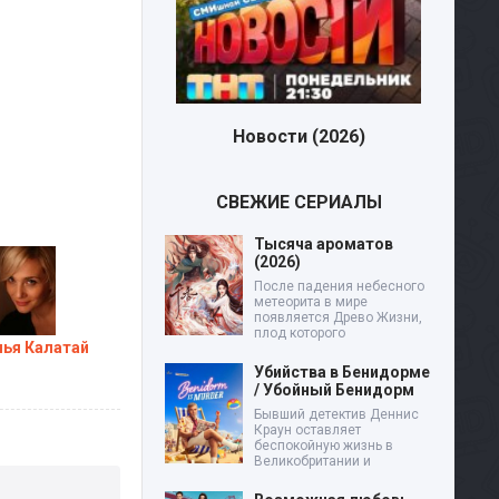
ости (2026)
Малой (2026)
Дев
СВЕЖИЕ СЕРИАЛЫ
Тысяча ароматов
(2026)
После падения небесного
метеорита в мире
появляется Древо Жизни,
плод которого
ья Калатай
Убийства в Бенидорме
/ Убойный Бенидорм
Бывший детектив Деннис
Краун оставляет
беспокойную жизнь в
Великобритании и