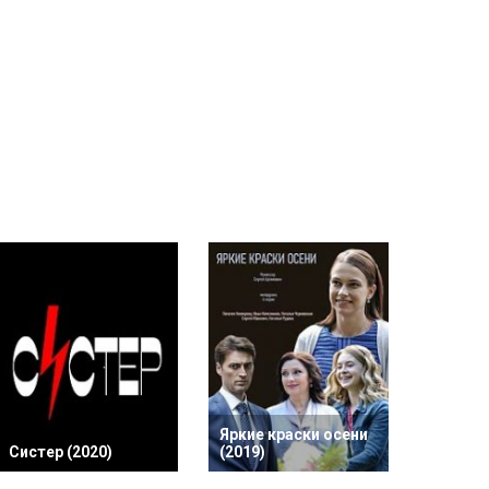
Яркие краски осени
Систер (2020)
(2019)