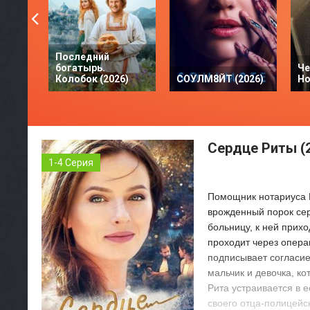
Последний
богатырь.
Че
Колобок (2026)
СОУЛМ8ЙТ (2026)
Но
Сердце Риты (
1-4 Серия
Помощник нотариуса Ри
врожденный порок сер
больницу, к ней прихо
проходит через опер
подписывает согласие
мальчик и девочка, к
Рита устраивается в 
своего отца-полицейс