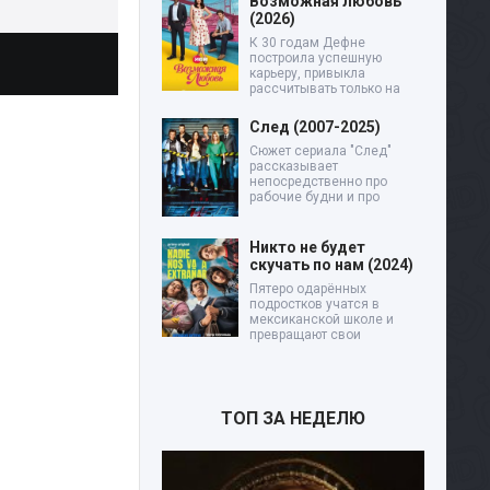
Возможная любовь
(2026)
К 30 годам Дефне
построила успешную
карьеру, привыкла
рассчитывать только на
След (2007-2025)
Сюжет сериала "След"
рассказывает
непосредственно про
рабочие будни и про
Никто не будет
скучать по нам (2024)
Пятеро одарённых
подростков учатся в
мексиканской школе и
превращают свои
ТОП ЗА НЕДЕЛЮ