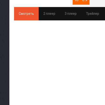
Смотреть
2 плеер
3 плеер
Трейлер