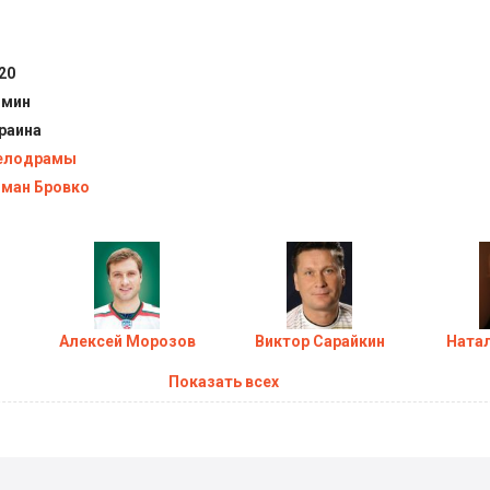
ериал Сердце Риты (2020) в хорошем качестве HD
20
 мин
раина
Нов
елодрамы
ман Бровко
Алексей Морозов
Виктор Сарайкин
Натал
Показать всех