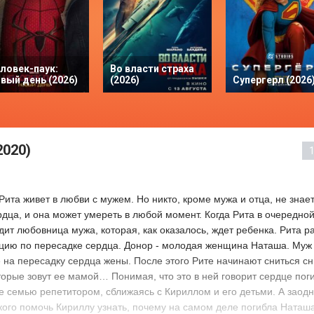
ловек-паук:
Во власти страха
вый день (2026)
(2026)
Супергерл (2026
2020)
WEBDL
та живет в любви с мужем. Но никто, кроме мужа и отца, не знает,
дца, и она может умереть в любой момент. Когда Рита в очередной
дит любовница мужа, которая, как оказалось, ждет ребенка. Рита ра
ацию по пересадке сердца. Донор - молодая женщина Наташа. Муж
 на пересадку сердца жены. После этого Рите начинают сниться сн
оторые зовут ее мамой… Понимая, что это в ней говорит сердце по
ее семью репетитором, сближаясь с Кириллом и его детьми. А заодн
кого помочь Кириллу узнать, почему на самом деле погибла Ната