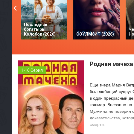
Последний
богатырь.
Че
Колобок (2026)
СОУЛМ8ЙТ (2026)
Но
Родная мачеха 
1-16 Серия
Еще вчера Мария Ветр
был любящий супруг С
в один прекрасный де
кошмар. Внезапно на 
Мужчина не поверил с
доказательства, кото
смерти.