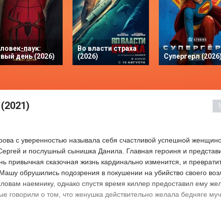
ловек-паук:
Во власти страха
вый день (2026)
(2026)
Супергерл (2026
(2021)
ова с уверенностью называла себя счастливой успешной женщино
ергей и послушный сынишка Данила. Главная героиня и представит
нь привычная сказочная жизнь кардинально изменится, и преврати
Машу обрушились подозрения в покушении на убийство своего воз
ловам наемнику, однако спустя время киллер предоставил ему же
рые говорили о том, что женушка действительно желала бедняге му