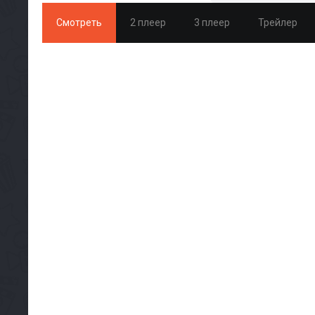
Смотреть
2 плеер
3 плеер
Трейлер