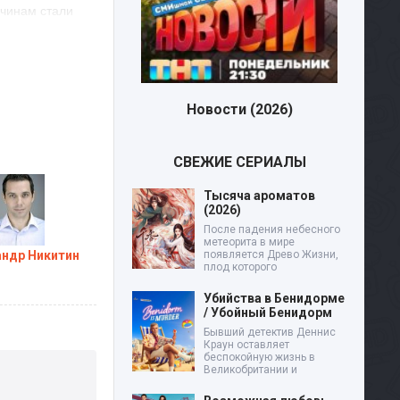
ичинам стали
. Во время
трову под
азному
что
Новости (2026)
ак и не
х. Мария решила
СВЕЖИЕ СЕРИАЛЫ
Тысяча ароматов
(2026)
После падения небесного
метеорита в мире
ндр Никитин
появляется Древо Жизни,
плод которого
Убийства в Бенидорме
/ Убойный Бенидорм
Бывший детектив Деннис
Краун оставляет
беспокойную жизнь в
Великобритании и