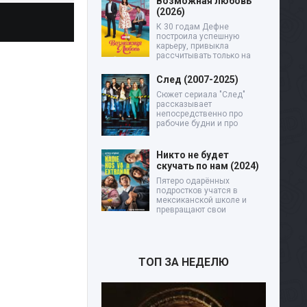
Возможная любовь
(2026)
К 30 годам Дефне
построила успешную
карьеру, привыкла
рассчитывать только на
След (2007-2025)
Сюжет сериала "След"
рассказывает
непосредственно про
рабочие будни и про
Никто не будет
скучать по нам (2024)
Пятеро одарённых
подростков учатся в
мексиканской школе и
превращают свои
ТОП ЗА НЕДЕЛЮ