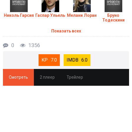
Николь Гарсия
Гаспар Ульель
Мелани Лоран
Бруно
Тодескини
Показать всех
0
1356
7.0
6.0
Смотреть
2 плеер
Трейлер