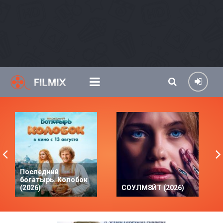
Последний
богатырь. Колобок
(2026)
СОУЛМ8ЙТ (2026)