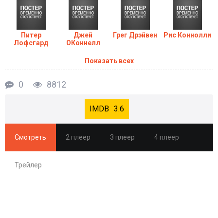
Питер
Джей
Грег Дрэйвен
Рис Коннолли
Лофсгард
ОКоннелл
Показать всех
0
8812
3.6
Смотреть
2 плеер
3 плеер
4 плеер
Трейлер