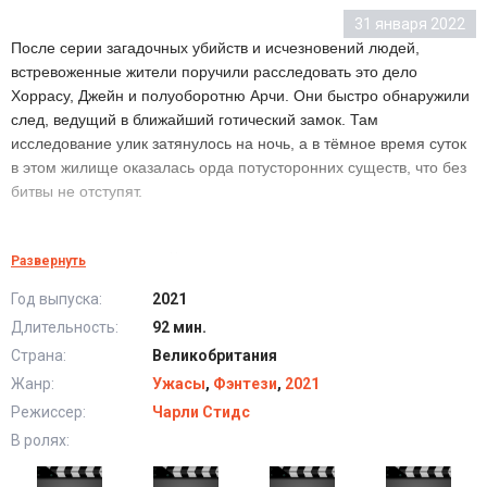
31 января 2022
После серии загадочных убийств и исчезновений людей,
встревоженные жители поручили расследовать это дело
Хоррасу, Джейн и полуоборотню Арчи. Они быстро обнаружили
след, ведущий в ближайший готический замок. Там
исследование улик затянулось на ночь, а в тёмное время суток
в этом жилище оказалась орда потусторонних существ, что без
битвы не отступят.
Замок оборотней (2021) в хорошем качестве HD
Развернуть
Год выпуска:
2021
Длительность:
92 мин.
Страна:
Великобритания
Жанр:
Ужасы
,
Фэнтези
,
2021
Режиссер:
Чарли Стидс
В ролях: