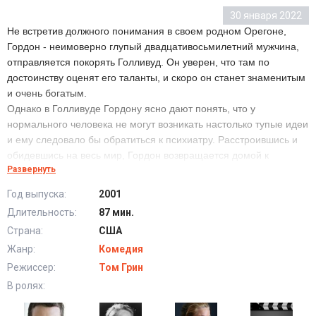
30 января 2022
Не встретив должного понимания в своем родном Орегоне,
Гордон - неимоверно глупый двадцативосьмилетний мужчина,
отправляется покорять Голливуд. Он уверен, что там по
достоинству оценят его таланты, и скоро он станет знаменитым
и очень богатым.
Однако в Голливуде Гордону ясно дают понять, что у
нормального человека не могут возникать настолько тупые идеи
и ему следовало бы обратиться к психиатру. Расстроившись и
обидевшись на весь мир, Гордон возвращается домой к
Развернуть
родителям, по дороге шокируя окружающих своими
отвратительными выходками.
Год выпуска:
2001
Длительность:
87 мин.
Пошел ты, Фредди (2001) в хорошем качестве HD
Страна:
США
Жанр:
Комедия
Режиссер:
Том Грин
В ролях: