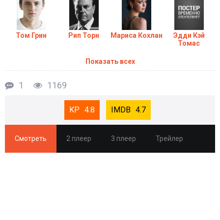
Том Грин
Рип Торн
Мариса Кохлан
Эдди Кэй
Томас
Показать всех
1
1169
4.8
4.7
Смотреть
2 плеер
3 плеер
Трейлер