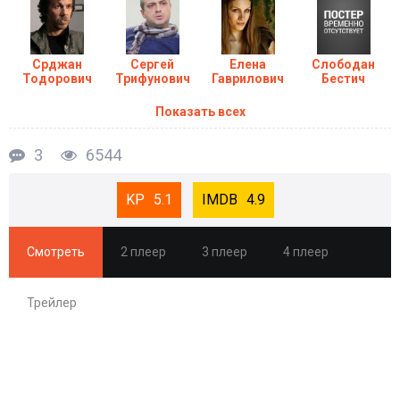
Срджан
Сергей
Елена
Слободан
Тодорович
Трифунович
Гаврилович
Бестич
Показать всех
3
6544
5.1
4.9
Смотреть
2 плеер
3 плеер
4 плеер
Трейлер