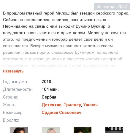
30 января 2022
В прошлом главный герой Милош был звездой сербского порно.
Сейчас он остепенился, женился, воспитывает сына.
Неожиданно на связь с ним выходит Вукмир Вукмир, и
предлагает вновь заняться старым делом. Милошу не хочется
этого, но предложенный гонорар делает свое дело и он
соглашается. Вскоре мужчина начинает жалеть о своем
решении, так как порно, снимаемое Вукмиром, наполнено
жестокостью и извращениями и является частью экспортной
«продукции», производимой под эгидой государственной
Развернуть
организации.
Год выпуска:
2010
Длительность:
104 мин.
Сербский фильм (2010) в хорошем качестве HD
Страна:
Сербия
Жанр:
Детектив
,
Триллер
,
Ужасы
Режиссер:
Срджан Спасоевич
В ролях: