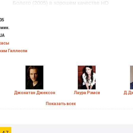
Болото (2005) в хорошем качестве HD
05
 мин.
ША
жасы
им Гиллеспи
Джонатан Джексон
Лаура Рэмси
Д.Дж
Показать всех
4.7