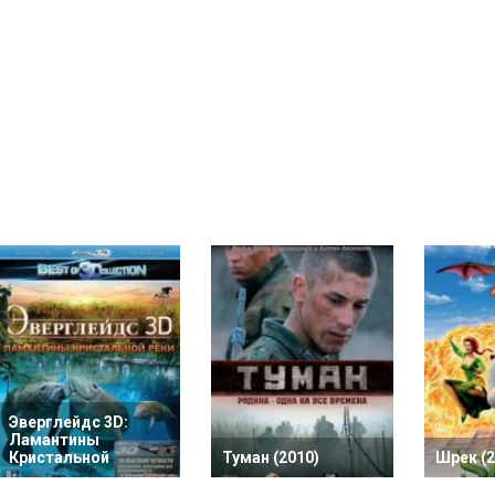
Эверглейдс 3D:
Ламантины
Кристальной
Туман (2010)
Шрек (2