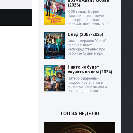
Возможная любовь
(2026)
К 30 годам Дефне
построила успешную
карьеру, привыкла
рассчитывать только на
След (2007-2025)
Сюжет сериала "След"
рассказывает
непосредственно про
рабочие будни и про
Никто не будет
скучать по нам (2024)
Пятеро одарённых
подростков учатся в
мексиканской школе и
превращают свои
ТОП ЗА НЕДЕЛЮ