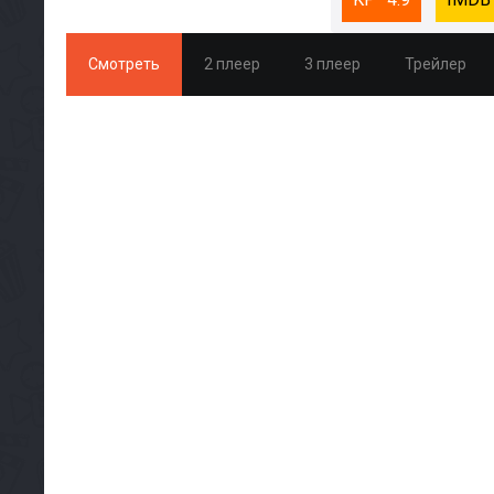
Смотреть
2 плеер
3 плеер
Трейлер