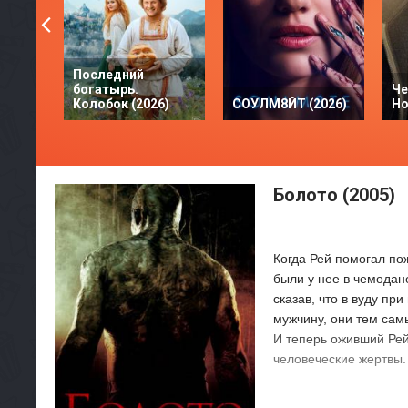
Последний
богатырь.
Че
Колобок (2026)
СОУЛМ8ЙТ (2026)
Но
Болото (2005)
Когда Рей помогал по
были у нее в чемодан
сказав, что в вуду пр
мужчину, они тем сам
И теперь оживший Ре
человеческие жертвы.