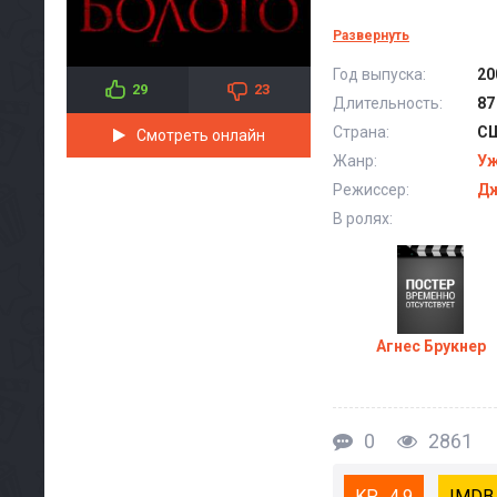
Развернуть
Год выпуска:
20
29
23
Длительность:
87
Страна:
С
Смотреть онлайн
Жанр:
У
Режиссер:
Дж
В ролях:
Агнес Брукнер
0
2861
4.9