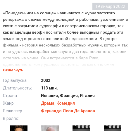
19 января 2022
«Понедельники на солнце» начинаются с журналистского
репортажа о стычке между полицией и рабочими, уволенными в
связи с закрытием судоверфи в североиспанском городке, так
как владельцы верфи посчитали более выгодным продать эти
земли под строительство элитной недвижимости. В центре
фильма - история нескольких безработных мужчин, которым так
и не удалось выкарабкаться спустя два года после того, как они
остались на улице. Они встречаются в баре Рико,
единственного, кому удалось выстоять, так как он вложил
Развернуть
денежную компенсацию в покупку бара, а по понедельникам
сидят на прогретых солнцем камнях на берегу моря.
Год выпуска:
2002
Длительность:
113 мин.
Солнечные понедельники (2002) в хорошем
Страна:
Испания, Франция, Италия
качестве HD
Жанр:
Драма
,
Комедия
Режиссер:
Фернандо Леон Де Араноа
В ролях: