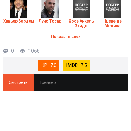
Хавьер Бардем
Луис Тосар
Хосе Анхель
Ньеве де
Эхидо
Медина
Показать всех
0
1066
7.0
7.5
Смотреть
Трейлер