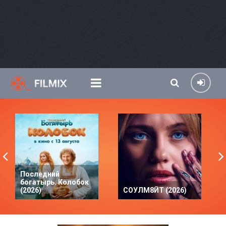
Последний
богатырь. Колобок
(2026)
СОУЛМ8ЙТ (2026)