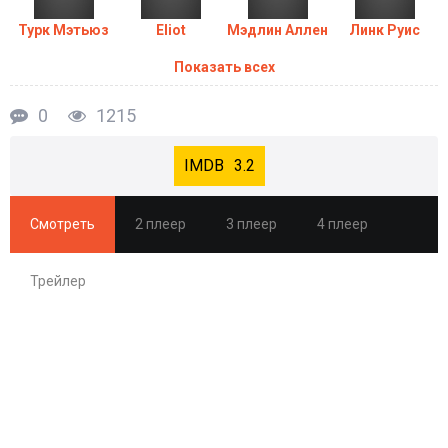
Турк Мэтьюз
Eliot
Мэдлин Аллен
Линк Руис
Показать всех
0
1215
3.2
Смотреть
2 плеер
3 плеер
4 плеер
Трейлер