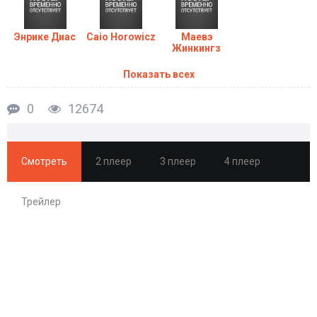
Энрике Диас
Caio Horowicz
Маевэ
Жинкингз
Показать всех
0
12674
Смотреть
2 плеер
3 плеер
4 плеер
Трейлер