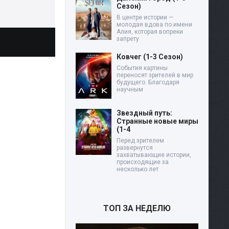
Сезон)
В центре истории —
молодая вдова по имени
Алия, которая вопреки
запрету
Ковчег (1-3 Сезон)
События картины
переносят зрителей в мир
будущего. Благодаря
научным
Звездный путь:
Странные новые миры
(1-4
Перед зрителем
развернутся
захватывающие истории,
происходящие за
несколько лет
ТОП ЗА НЕДЕЛЮ