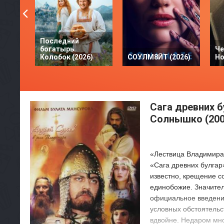
Последний
богатырь.
Че
Колобок (2026)
СОУЛМ8ЙТ (2026)
Но
Сага древних 
Солнышко (200
«Лествица Владимира
«Сага древних булгар
известно, крещение с
единобожие. Значител
официальное введение
условных обстоятельс
вдвойне. Недаром мно