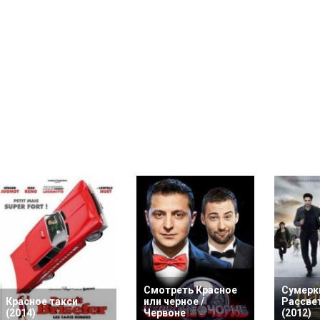
Смотреть Красное
Сумерки
Красное такси
или черное /
Рассвет
(2014)
Червоне
(2012)