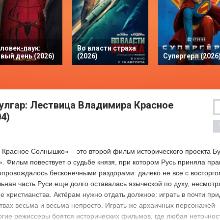
ловек-паук:
Во власти страха
вый день (2026)
(2026)
Супергерл (2026
булгар: Лествица Владимира Красное
4)
 Красное Солнышко» – это второй фильм исторического проекта Б
». Фильм повествует о судьбе князя, при котором Русь приняла пра
опровождалось бесконечными раздорами: далеко не все с восторг
ьная часть Руси еще долго оставалась языческой по духу, несмотр
 христианства. Актёрам нужно отдать должное: играть в почти пр
твах весьма и весьма непросто. Играть же архаичных персонажей -
гие режиссеры боятся исторических фильмов, где любая неточнос