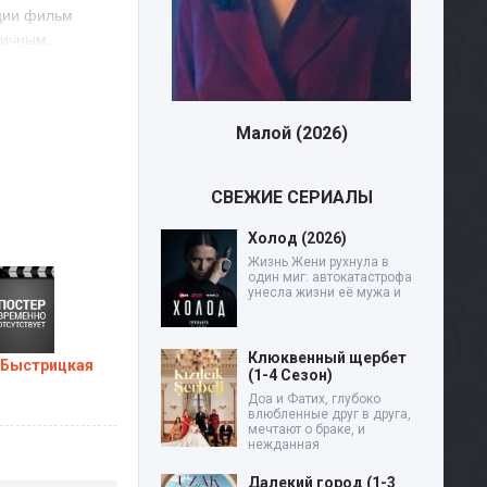
ации фильм
тичным.
радует.
ервые рукописные
дящего,
Малой (2026)
Дев
СВЕЖИЕ СЕРИАЛЫ
) в хорошем
Холод (2026)
Жизнь Жени рухнула в
один миг: автокатастрофа
унесла жизни её мужа и
Клюквенный щербет
 Быстрицкая
(1-4 Сезон)
Доа и Фатих, глубоко
влюбленные друг в друга,
мечтают о браке, и
нежданная
Далекий город (1-3