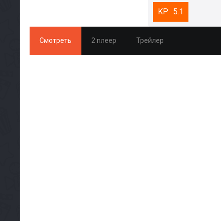
5.1
Смотреть
2 плеер
Трейлер