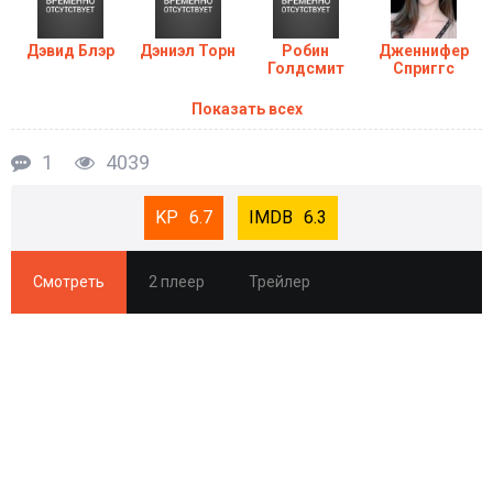
Дэвид Блэр
Дэниэл Торн
Робин
Дженнифер
Голдсмит
Сприггс
Показать всех
1
4039
6.7
6.3
Смотреть
2 плеер
Трейлер