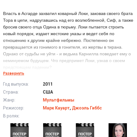
Власть в Асгарде захватил коварный Локи, заковав своего брата
Тора в цепи, надругавшись над его возлюбленной, Сиф, а также
бросив своего отца Одина в тюрьму. Локи пытается строить
новый порядок, издает жестокие указы и ведет себя по
отношению к другим крайне небрежно. Постепенно он
превращается из гонимого в гонителя, из жертвы в тирана.
Однако от судьбы не уйти - и ведьма Карнилла поведает ему о
неминуемом будущем. Что предпримет Локи, узнав о своем
предстоящем падении?
Развернуть
Год выпуска:
2011
Мультфильм Тор и Локи: Кровные братья (2011) в
Страна:
США
хорошем качестве HD
Жанр:
Мультфильмы
Режиссер:
Марк Кауарт
,
Джоэль Гиббс
В ролях: