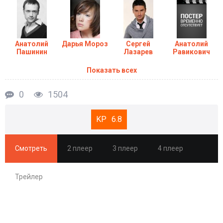
Анатолий
Дарья Мороз
Сергей
Анатолий
Пашинин
Лазарев
Равикович
Показать всех
0
1504
6.8
Смотреть
2 плеер
3 плеер
4 плеер
Трейлер