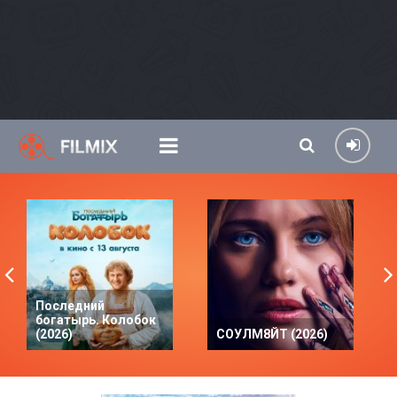
Последний
богатырь. Колобок
(2026)
СОУЛМ8ЙТ (2026)