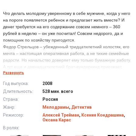
Что делать молодому уверенному в себе мужчине, когда у него
на пороге появляется ребенок и предлагает жить вместе? И
денег требуется на его содержание совсем немного – 360
рублей в неделю – он уже посчитал! Совсем недорого, да и
помощник по хозяйству пригодится.
Федор Стрельцов – убежденный тридцатилетний холостяк, его
мечта – настоящая оперативная работа, а не тихие семейные
радости. Но начальство доверяет ему только бумажную работу.
А тут еще и двенадцатилетний брат-вундеркинд приезжает.
Развернуть
Маленький Гоша помогает Федору и его коллеге Кате
распутывать дела, от которых остальные сыщики давно
Год выпуска:
2008
отказались. Кроме того, он мирит влюбленных…
Длительность:
528 мин. всего
Страна:
Россия
Сериал Братья детективы (2008) в хорошем
Жанр:
Мелодрамы
,
Детектив
качестве HD
Режиссер:
Алексей Трейман
,
Ксения Кондрашина
,
Оксана Карас
В ролях: