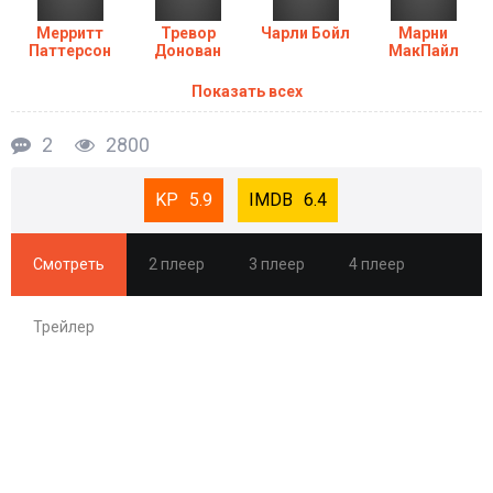
Мерритт
Тревор
Чарли Бойл
Марни
Паттерсон
Донован
МакПайл
Показать всех
2
2800
5.9
6.4
Смотреть
2 плеер
3 плеер
4 плеер
Трейлер