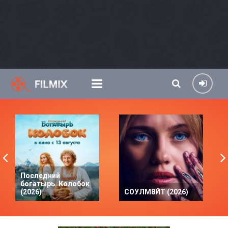
Последний
богатырь. Колобок
(2026)
СОУЛМ8ЙТ (2026)