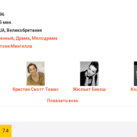
96
5 мин.
А, Великобритания
Новости (2026)
Ма
енный
,
Драма
,
Мелодрама
тони Мингелла
Кристин Скотт Томас
Жюльет Бинош
Ко
Показать всех
7.4