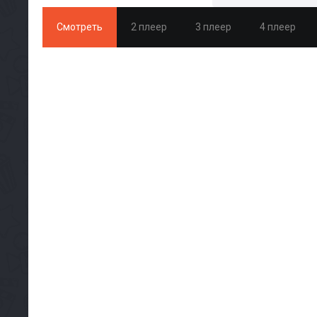
Смотреть
2 плеер
3 плеер
4 плеер