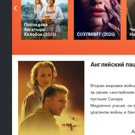
Последний
богатырь.
Че
Колобок (2026)
СОУЛМ8ЙТ (2026)
Но
Английский пац
Вторая мировая война
за своим «английским
пустыне Сахара.
Медленно угасая, он 
ураганом войны и бан
А