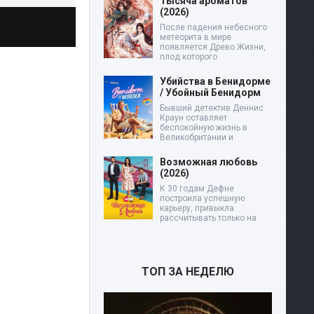
Тысяча ароматов
(2026)
После падения небесного
метеорита в мире
появляется Древо Жизни,
плод которого
Убийства в Бенидорме
/ Убойный Бенидорм
Бывший детектив Деннис
Краун оставляет
беспокойную жизнь в
Великобритании и
Возможная любовь
(2026)
К 30 годам Дефне
построила успешную
карьеру, привыкла
рассчитывать только на
ТОП ЗА НЕДЕЛЮ