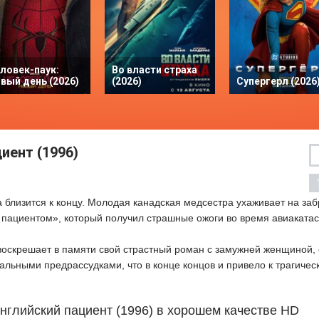
ловек-паук:
Во власти страха
вый день (2026)
(2026)
Супергерл (2026
иент (1996)
WEBDL
WEBDL
 близится к концу. Молодая канадская медсестра ухаживает на за
 пациентом», который получил страшные ожоги во время авиаката
воскрешает в памяти свой страстный роман с замужней женщиной,
альными предрассудками, что в конце концов и привело к трагическ
нглийский пациент (1996) в хорошем качестве HD