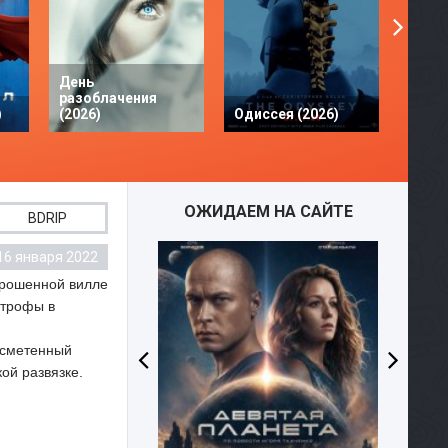
День
разоблачения
Твое 
)
(2026)
Одиссея (2026)
разби
ОЖИДАЕМ НА САЙТЕ
BDRIP
16 января 2022
брошенной вилле
строфы в
 сметенный
ой развязке.