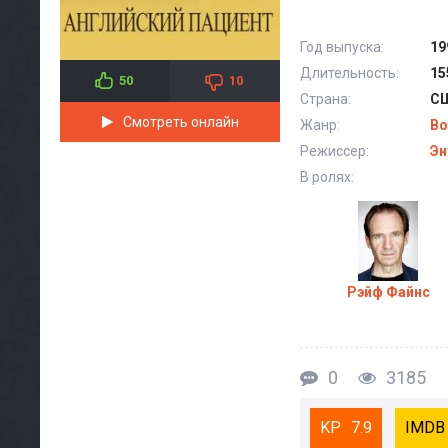
Год выпуска:
19
Длительность:
15
50
10
Страна:
СШ
Смотреть онлайн
Жанр:
Во
Режиссер:
Эн
В ролях:
Рэйф Файнс
0
3185
7.9