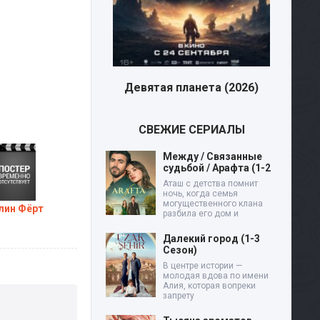
лой (2026)
Девятая планета (2026)
СВЕЖИЕ СЕРИАЛЫ
Между / Связанные
судьбой / Арафта (1-2
Аташ с детства помнит
ночь, когда семья
могущественного клана
лин Фёрт
разбила его дом и
Далекий город (1-3
Сезон)
В центре истории —
молодая вдова по имени
Алия, которая вопреки
запрету