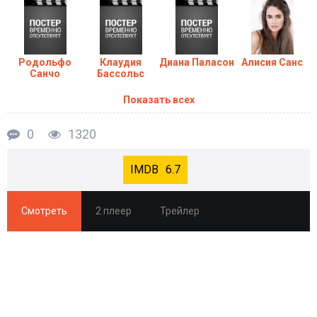
Родольфо
Клаудия
Диана Паласон
Алисия Санс
Санчо
Бассольс
Показать всех
0
1320
6.7
Смотреть
2 плеер
Трейлер