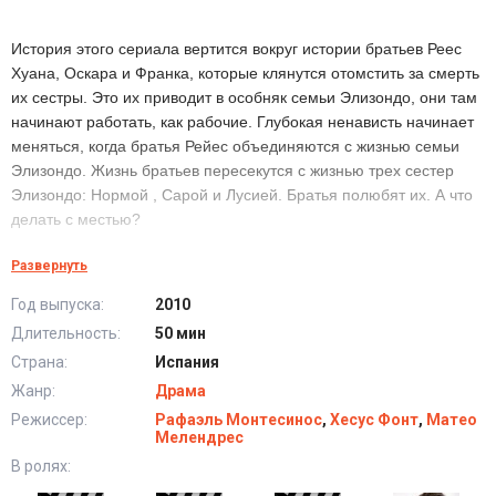
История этого сериала вертится вокруг истории братьев Реес
Хуана, Оскара и Франка, которые клянутся отомстить за смерть
их сестры. Это их приводит в особняк семьи Элизондо, они там
начинают работать, как рабочие. Глубокая ненависть начинает
меняться, когда братья Рейес объединяются с жизнью семьи
Элизондо. Жизнь братьев пересекутся с жизнью трех сестер
Элизондо: Нормой , Сарой и Лусией. Братья полюбят их. А что
делать с местью?
Развернуть
Сериал Хищники (1-2 Сезон) в хорошем качестве
Год выпуска:
2010
HD
Длительность:
50 мин
Страна:
Испания
Жанр:
Драма
Режиссер:
Рафаэль Монтесинос
,
Хесус Фонт
,
Матео
Мелендрес
В ролях: