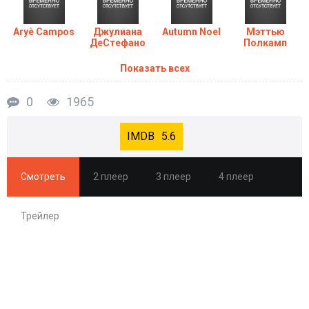
Aryè Campos
Джулиана
Autumn Noel
Мэттью
ДеСтефано
Полкамп
Показать всех
0
1965
5.6
Смотреть
2 плеер
3 плеер
4 плеер
Трейлер