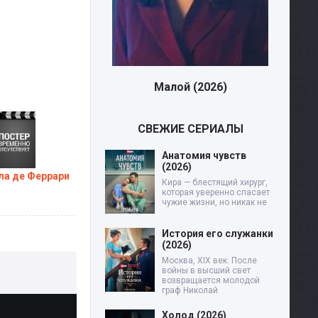
Малой (2026)
Дев
СВЕЖИЕ СЕРИАЛЫ
Анатомия чувств
(2026)
а де Феррари
Кира — блестящий хирург,
которая уверенно спасает
чужие жизни, но никак не
История его служанки
(2026)
Москва, XIX век. После
войны в высший свет
возвращается молодой
граф Николай
Холод (2026)