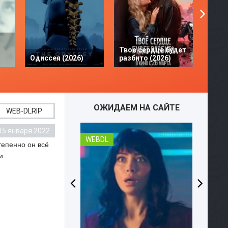
Твое сердце будет
Одиссея (2026)
разбито (2026)
Моана
ОЖИДАЕМ НА САЙТЕ
WEB-DLRIP
15 января 2022
WEBDL
тепенно он всё
и