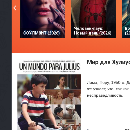
Человек-паук:
Во
СОУЛМ8ЙТ (2026)
Новый день (2026)
(2
Мир для Хулиус
Лима, Перу, 1950-е. Д
же узнает, что, так к
несправедливость.