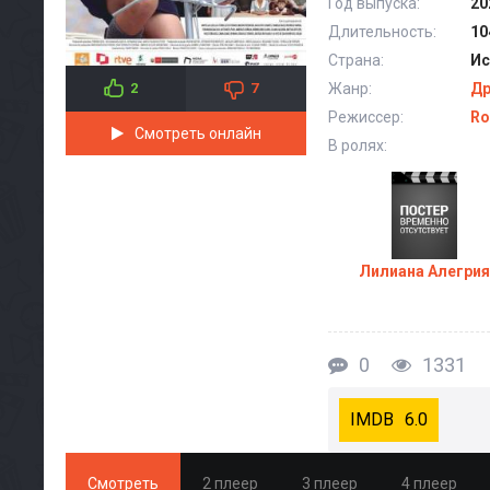
Год выпуска:
20
Длительность:
10
Страна:
Ис
Жанр:
Д
2
7
Режиссер:
Ro
Смотреть онлайн
В ролях:
Лилиана Алегрия
0
1331
6.0
Смотреть
2 плеер
3 плеер
4 плеер