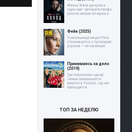
Жизнь Жени рухнула в
один миг: автокатастрофа
унесла жизни её мужа и
Фейк (2025)
Учительница лицея Рита
сталкивается с пугающей
угрозой — её начинает
Принимаясь за дело
(2019)
Три поколения одной
семьи оказываются
вместе в Уэльсе, где им
приходится
ТОП ЗА НЕДЕЛЮ