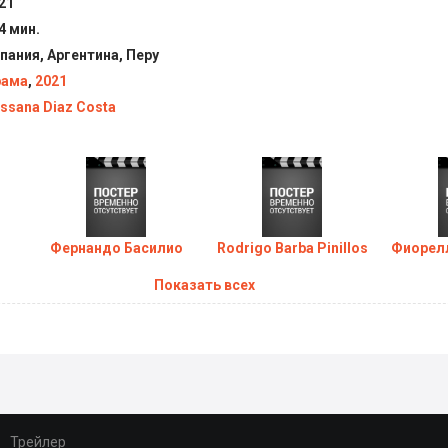
21
4 мин.
пания, Аргентина, Перу
рама
,
2021
ssana Diaz Costa
Фернандо Басилио
Rodrigo Barba Pinillos
Фиорелл
Показать всех
Трейлер