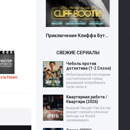
Приключения Клиффа Бута (2026)
СВЕЖИЕ СЕРИАЛЫ
Чеболь против
детектива (1-2 Сезон)
Избалованный наследник
icia Hawn
состоятельной семьи,
решивший попробовать
свои силы в
Квартирная работа /
Квартира (2026)
Бывший бандит Пак Хэ-ган
решает сменить уличные
методы на более
«уважаемую»