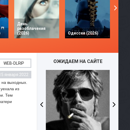
День
разоблачения
Твое 
)
(2026)
Одиссея (2026)
разби
ОЖИДАЕМ НА САЙТЕ
WEB-DLRIP
15 января 2022
WEBD
 на выходных.
 уехала из
ри. Тем
матери