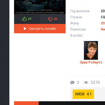
Год выпуска:
20
Страна:
С
37
29
Жанр:
20
Смотреть онлайн
Режиссер:
Ни
В ролях:
Эрик Робертс
3
5370
4.1