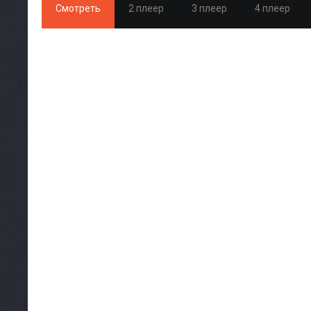
Смотреть
2 плеер
3 плеер
4 плеер