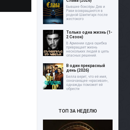
Слава (2026)
Бывшие боксёры Дев и
Рави возвращаются в
родной Шактигарх после
жестокого
Только одна жизнь (1-
2 Сезон)
В Армении одна ошибка
превращает жизнь
нескольких людей в цепь
опасных решений.
В один прекрасный
день (2026)
Белла верит, что её имя,
означающее «красивая»,
однажды поможет ей
обрести
ТОП ЗА НЕДЕЛЮ