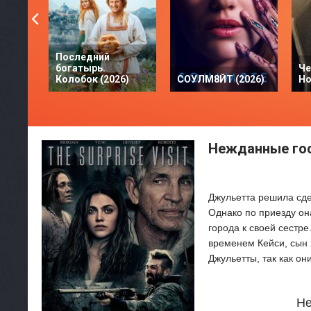
Последний
богатырь.
Че
Колобок (2026)
СОУЛМ8ЙТ (2026)
Но
Нежданные гос
Джульетта решила сде
Однако по приезду она
города к своей сестре
временем Кейси, сын
Джульетты, так как он
Не