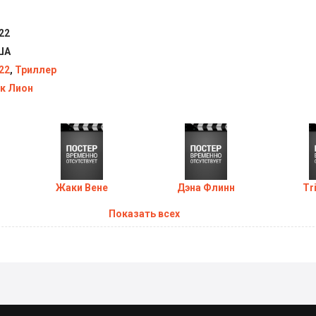
22
ША
22
,
Триллер
к Лион
Жаки Вене
Дэна Флинн
Tr
Показать всех