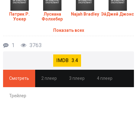
Патрик Р.
Лусиана
Najah Bradley
ЭйДжей Джонс
Уокер
Фолхебер
Показать всех
1
3763
3.4
Смотреть
2 плеер
3 плеер
4 плеер
Трейлер