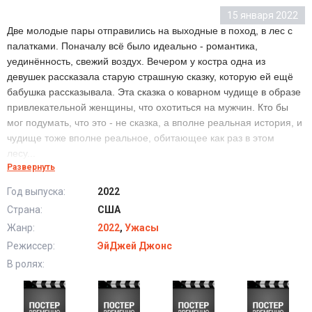
15 января 2022
Две молодые пары отправились на выходные в поход, в лес с
палатками. Поначалу всё было идеально - романтика,
уединённость, свежий воздух. Вечером у костра одна из
девушек рассказала старую страшную сказку, которую ей ещё
бабушка рассказывала. Эта сказка о коварном чудище в образе
привлекательной женщины, что охотиться на мужчин. Кто бы
мог подумать, что это - не сказка, а вполне реальная история, и
чудище тоже вполне реальное, обитающее как раз в этом
лесу...
Развернуть
Год выпуска:
2022
Проклятие Одноногой (2022) в хорошем качестве
Страна:
США
HD
Жанр:
2022
,
Ужасы
Режиссер:
ЭйДжей Джонс
В ролях: