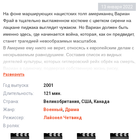
13 января 2022
На фоне марширующих нацистских толп американец Вариан
Фрай в тщательно выглаженном костюме с цветком сирени на
лацкане пиджака выглядит чужаком. Но Вариан должен быть
именно здесь, где начинается война, которая, как он предвидит,
станет трагедией невообразимых масштабов.
В Америке ему никто не верит, относясь к европейским делам с
нескрываемым равнодушием. Составив список из видных
деятелей культуры, которых гитлеровский рейх обрёк на смерть,
Вариан в одиночку, подвергая собственную жизнь риску,
Развернуть
пытается помочь тысячам людей избежать ужасной гибели.
Год выпуска:
2001
Длительность:
121 мин.
Список Вариана (2001) в хорошем качестве HD
Страна:
Великобритания, США, Канада
Жанр:
Военный
,
Драма
Режиссер:
Лайонел Четвинд
В ролях: