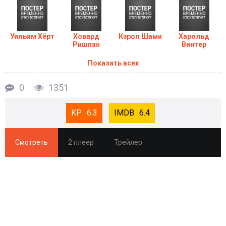
Уильям Хёрт
Ховард
Кэрол Шами
Харольд
Ришпан
Винтер
Показать всех
0
1351
6.3
6.4
Смотреть
2 плеер
Трейлер