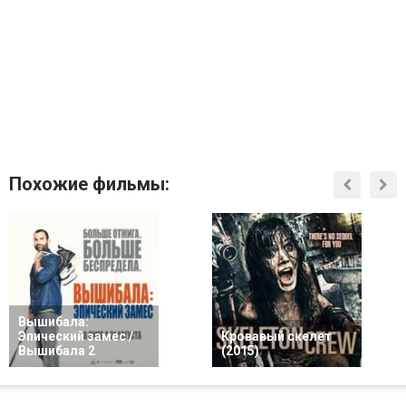
Похожие фильмы:
Вышибала:
Эпический замес /
Кровавый скелет
Вышибала 2
(2015)