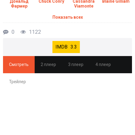
Дональд
Chuck Conry
Cassandra
Blaine Gilliam
Фармер
Viamonte
Показать всех
0
1122
3.3
Смотреть
2 плеер
3 плеер
4 плеер
Трейлер