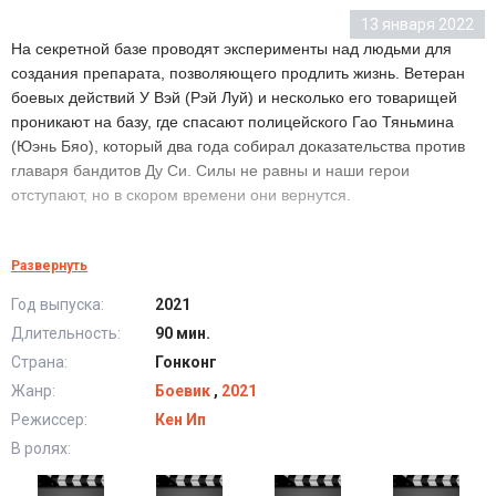
13 января 2022
На секретной базе проводят эксперименты над людьми для
создания препарата, позволяющего продлить жизнь. Ветеран
боевых действий У Вэй (Рэй Луй) и несколько его товарищей
проникают на базу, где спасают полицейского Гао Тяньмина
(Юэнь Бяо), который два года собирал доказательства против
главаря бандитов Ду Си. Силы не равны и наши герои
отступают, но в скором времени они вернутся.
Операция «Бангкок» (2021) в хорошем качестве
Развернуть
HD
Год выпуска:
2021
Длительность:
90 мин.
Страна:
Гонконг
Жанр:
Боевик
,
2021
Режиссер:
Кен Ип
В ролях: