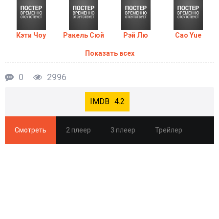
Кэти Чоу
Ракель Сюй
Рэй Лю
Cao Yue
Показать всех
0
2996
4.2
Смотреть
2 плеер
3 плеер
Трейлер