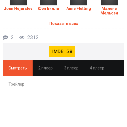
Joen Højerslev
Юэн Билле
Anne Fletting
Малене
Мельсен
Показать всех
2
2312
5.8
Смотреть
2 плеер
3 плеер
4 плеер
Трейлер