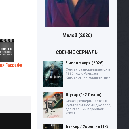
Малой (2026)
Дев
СВЕЖИЕ СЕРИАЛЫ
Число зверя (2026)
ия Гаррафа
Сериал разворачивается в
1993 году. Алексей
Кирсанов, интеллигентный
Шугар (1-2 Сезон)
Сюжет развертывается в
культовом Лос-Анджелесе,
где главный персонаж,
Джон
Бункер / Укрытие (1-3