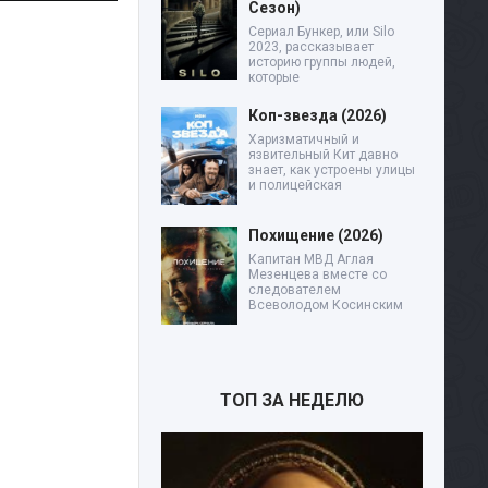
Сезон)
Сериал Бункер, или Silo
2023, рассказывает
историю группы людей,
которые
Коп-звезда (2026)
Харизматичный и
язвительный Кит давно
знает, как устроены улицы
и полицейская
Похищение (2026)
Капитан МВД Аглая
Мезенцева вместе со
следователем
Всеволодом Косинским
ТОП ЗА НЕДЕЛЮ