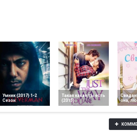
Умник (2017) 1-2
Такая какая ты есть
Свидан
Сезон
(2015)
она, лю
КОММЕ