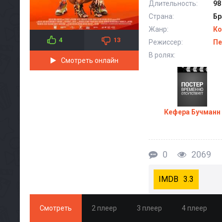
Длительность:
98
Страна:
Бр
Жанр:
Ко
4
13
Режиссер:
Пе
В ролях:
Смотреть онлайн
Кефера Бучманн
0
2069
3.3
Смотреть
2 плеер
3 плеер
4 плеер