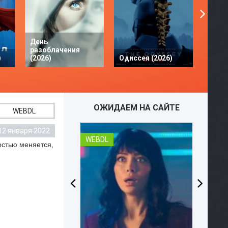
День
разоблачения
Твое 
)
(2026)
Одиссея (2026)
разби
ОЖИДАЕМ НА САЙТЕ
WEBDL
12 января 2022
WEBDL
остью меняется,