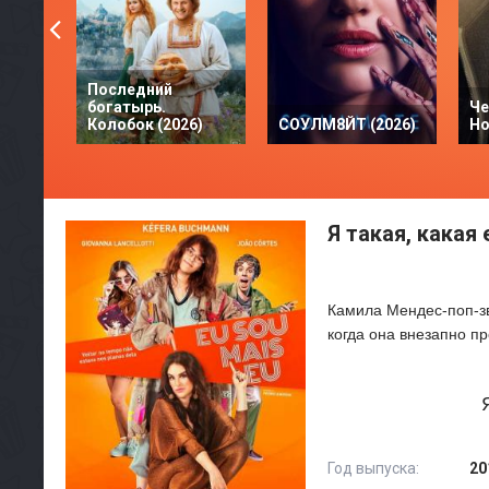
Последний
богатырь.
Че
Колобок (2026)
СОУЛМ8ЙТ (2026)
Но
Я такая, какая 
Камила Мендес-поп-зв
когда она внезапно п
Год выпуска:
20