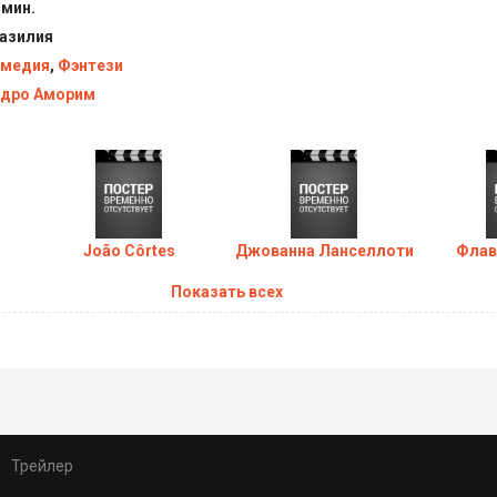
 мин.
азилия
медия
,
Фэнтези
дро Аморим
João Côrtes
Джованна Ланселлоти
Флав
Показать всех
Трейлер