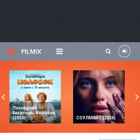
Последний
богатырь. Колобок
(2026)
СОУЛМ8ЙТ (2026)