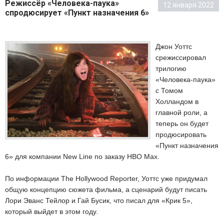
Режиссёр «Человека-паука»
12 января 2022
спродюсирует «Пункт назначения 6»
Джон Уоттс
срежиссировал
трилогию
«Человека-паука»
с Томом
Холландом в
главной роли, а
теперь он будет
продюсировать
«Пункт назначения
6» для компании New Line по заказу HBO Max.
По информации The Hollywood Reporter, Уоттс уже придумал
общую концепцию сюжета фильма, а сценарий будут писать
Лори Эванс Тейлор и Гай Бусик, что писал для «Крик 5»,
который выйдет в этом году.