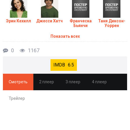
Эрин Кехилл
Джесси Хатч
Франческа
Таня Диксон-
Бьянчи
Уоррен
Показать всех
0
1167
6.5
Смотреть
2 плеер
3 плеер
4 плеер
Трейлер