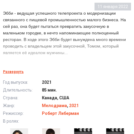
11 января 2022
Эбби - ведущая успешного телепроекта о модернизации
связанного с пищевой промышленностью малого бизнеса. На
сей раз, она будет пытаться превратить закусочную в
маленьком городке, в нечто напоминающее полноценный
ресторан. В ходе этого Эбби будет вынуждена много времени
проводить с владельцем этой закусочной, Томом, который
является её идеалом мужчины...
Создавая потрясающее (2021) в хорошем
Развернуть
качестве HD
Год выпуска:
2021
Длительность:
85 мин.
Страна:
Канада, США
Жанр:
Мелодрама
,
2021
Режиссер:
Роберт Либерман
В ролях: