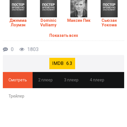
Джемма
Dominic
Максин Пик
Сьюзан
Лоумэн
Vulliamy
Уокома
Показать всех
0
1803
6.3
Смотреть
2 плеер
3 плеер
4 плеер
Трейлер