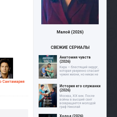
Малой (2026)
Дев
СВЕЖИЕ СЕРИАЛЫ
Анатомия чувств
(2026)
Кира — блестящий хирург,
которая уверенно спасает
чужие жизни, но никак не
о Сантамария
История его служанки
(2026)
Москва, XIX век. После
войны в высший свет
возвращается молодой
граф Николай
Холод (2026)