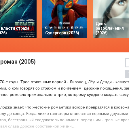
День
 власти страха
разоблачения
026)
Супергерл (2026)
(2026)
роман (2005)
0-е годы. Трое отчаянных парней - Ливанец, Лёд и Денди - клянут
еми, о ком говорят со страхом и почтением. Дерзкие похищения, з
ачное ремесло криминального трио, которому суждено создать сам
лоджа знает, что жестокие романтики вскоре превратятся в кровожа
леду до конца. Когда лихие гангстеры становятся верными друзьям
тов, бесстрашный следователь понимает: перед ним - грозные враг
авая слава дороже собственной жизни…