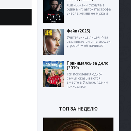
Жизнь Жени рухнула в
один миг: автокатастрофа
унесла жизни её мужа и
Фейк (2025)
Учительница лицея Рита
сталкивается с пугающей
угрозой — её начинает
Принимаясь за дело
(2019)
Три поколения одной
семьи оказываются
вместе в Уэльсе, где им
приходится
ТОП ЗА НЕДЕЛЮ