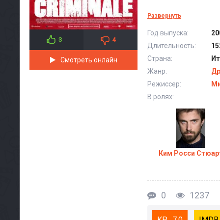
Развернуть
К
Год выпуска:
20
3
4
Длительность:
15
Страна:
Ит
Смотреть онлайн
Жанр:
Д
Режиссер:
Ми
В ролях:
Ким Росси Стюар
0
1237
7.0