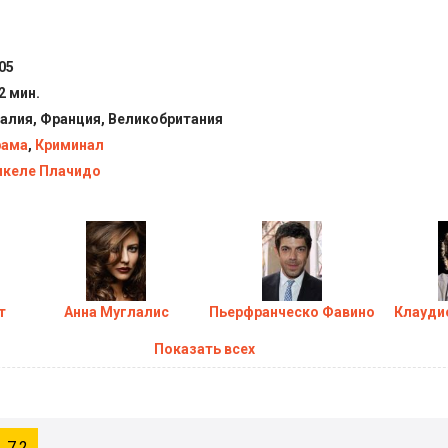
риминальный роман (2005) в хорошем качестве HD
05
2 мин.
алия, Франция, Великобритания
рама
,
Криминал
келе Плачидо
т
Анна Муглалис
Пьерфранческо Фавино
Клауди
Показать всех
7.2