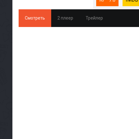
Смотреть
2 плеер
Трейлер