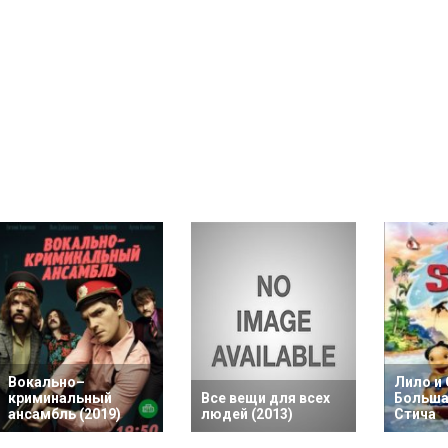
Вокально–
Лило и 
криминальный
Все вещи для всех
Больша
ансамбль (2019)
людей (2013)
Стича