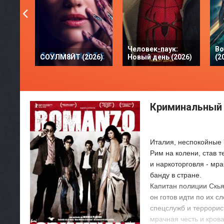
Человек-паук:
Во
СОУЛМ8ЙТ (2026)
Новый день (2026)
(2
Криминальный 
Италия, неспокойные 7
Рим на колени, став т
и наркоторговля - мр
банду в стране.
Капитан полиции Скья
он готов идти по их с
спецслужб и террорис
мрачная честь и кров