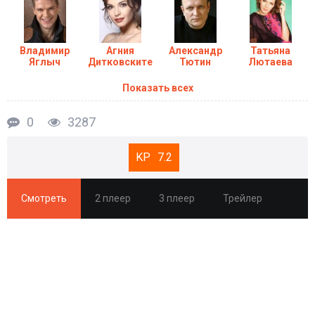
Владимир
Агния
Александр
Татьяна
Яглыч
Дитковските
Тютин
Лютаева
Показать всех
0
3287
7.2
Смотреть
2 плеер
3 плеер
Трейлер