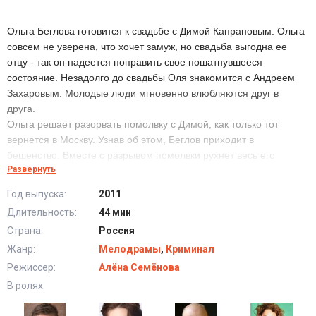
Ольга Беглова готовится к свадьбе с Димой Капрановым. Ольга
совсем не уверена, что хочет замуж, но свадьба выгодна ее
отцу - так он надеется поправить свое пошатнувшееся
состояние. Незадолго до свадьбы Оля знакомится с Андреем
Захаровым. Молодые люди мгновенно влюбляются друг в
друга.
Ольга решает разорвать помолвку с Димой, как только тот
вернется в Москву. Узнав об этом, Беглов приходит в
бешенство. Вместе с разрывом помолвки рухнет весь его
Развернуть
бизнес и состояние. Сергей приказывает своему помощнику
Ромашину «припугнуть» Андрея…
Год выпуска:
2011
Длительность:
44 мин
Сериал Только ты (2011) в хорошем качестве HD
Страна:
Россия
Жанр:
Мелодрамы
,
Криминал
Режиссер:
Алёна Семёнова
В ролях: