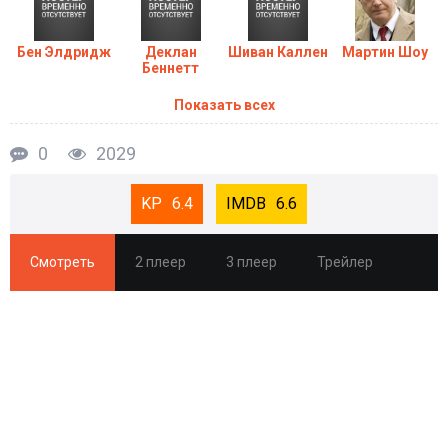
Бен Элдридж
Деклан
Шиван Каллен
Мартин Шоу
Беннетт
Показать всех
0
2029
6.4
6.6
Смотреть
2 плеер
3 плеер
Трейлер