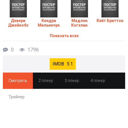
Девери
Кендра
Мадлен
Кейт Бриттон
Джейкобс
Мильнечук
Когхлан
Показать всех
0
1796
5.1
Смотреть
2 плеер
3 плеер
4 плеер
Трейлер