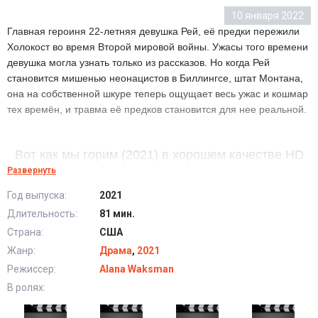
10 января 2022
Главная героиня 22-летняя девушка Рей, её предки пережили
Холокост во время Второй мировой войны. Ужасы того времени
девушка могла узнать только из рассказов. Но когда Рей
становится мишенью неонацистов в Биллингсе, штат Монтана,
она на собственной шкуре теперь ощущает весь ужас и кошмар
тех времён, и травма её предков становится для нее реальной.
Вот как мы горим (2021) в хорошем качестве HD
Развернуть
Год выпуска:
2021
Длительность:
81 мин.
Страна:
США
Жанр:
Драма
,
2021
Режиссер:
Alana Waksman
В ролях: