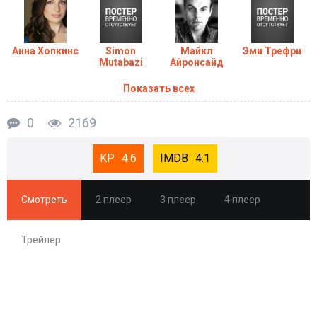
Консервная банка (2020) в хорошем качестве HD
Анна Хопкинс
Simon
Майкл
Эми Трефри
Mutabazi
Айронсайд
Показать всех
0
2169
4.6
4.1
Смотреть
2 плеер
3 плеер
4 плеер
Трейлер