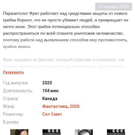
10 января 2022
Паразитолог Фрет работает над средствами защиты от нового
грибка Коралл, что не просто убивает людей, а превращает их
нечто иное. Этот грибок потенциально способен
распространиться по всей планете уничтожив человечество,
поэтому работа над выявлением способов ему противостоять,
крайне важна.
Фрет замужем за Джоном, который работает в компании, что
предоставляет услуги криогенной консервации. Как правило,
Развернуть
услугами консервации пользуются неизлечимо больные,
которые надеяться, что в будущем будет найдено лекарство от
Год выпуска:
2020
их болезни, и тогда их разморозят и вылечат.
Длительность:
104 мин.
Страна:
Канада
Когда Фрет приблизилась к созданию лекарства от Коралла, она
внезапно потеряла сознание и очнулась неизвестно когда, в
Жанр:
Фантастика
,
2020
одной из криокамер мужа. Очевидно, что система дала сбой, но
Режиссер:
Сет Смит
как выбраться из криокамеры?
В ролях: