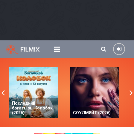
Последний
богатырь. Колобок
(2026)
СОУЛМ8ЙТ (2026)