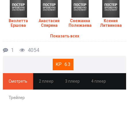
Виолетта
Анастасия
Снежанна
Ксения
Ершова
Спирина
Полежаева
Литвинова
Показать всех
1
4054
6.3
Смотреть
2 плеер
3 плеер
4 плеер
Трейлер