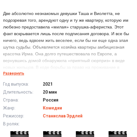
Две абсолютно незнакомых девушки Таша и Виолетта, не
подозревая того, арендуют одну и ту же квартиру, которую им
любезно предоставила «милая» старушка-аферистка. Этот
факт вскрывается лишь после подписания договора. И все бы
ничего, ведь вдвоем жить веселее, если бы ни еще одна злая
шутка судьбы. Объявляется хозяйка квартиры амбициозная
красотка Ирма. Она долго путешествовала по Европе, а
вернувшись домой обнаружила «приятный сюрприз» в виде
новых жильцов. В ходе борьбы за право на проживание в
Развернуть
квартире, больше всех пострадала управдом Ксения, которая
невольно ввязалась в драку между Ташей, Ирмой и Виолеттой,
Год выпуска:
2021
за что была уволена, и теперь ей некуда идти…
Длительность:
20 мин
Страна:
Россия
Сериал S.O.S.едки (2021) в хорошем качестве HD
Жанр:
Комедии
Режиссер:
Станислав Эрдлей
В ролях: