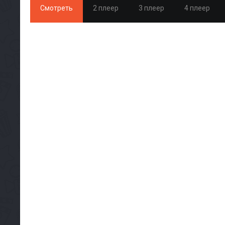
Смотреть
2 плеер
3 плеер
4 плеер