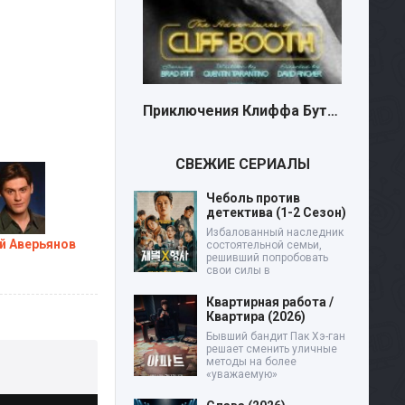
Приключения Клиффа Бута (2026)
СВЕЖИЕ СЕРИАЛЫ
Чеболь против
детектива (1-2 Сезон)
Избалованный наследник
й Аверьянов
состоятельной семьи,
решивший попробовать
свои силы в
Квартирная работа /
Квартира (2026)
Бывший бандит Пак Хэ-ган
решает сменить уличные
методы на более
«уважаемую»