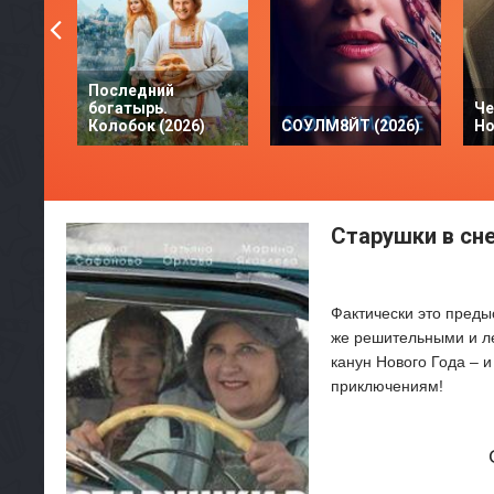
Последний
богатырь.
Че
Колобок (2026)
СОУЛМ8ЙТ (2026)
Но
Старушки в сне
Фактически это преды
же решительными и ле
канун Нового Года – и
приключениям!