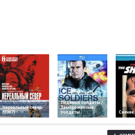
Ледяные солдаты /
Нереальный север
Замороженные
(2007)
солдаты
Сияние 