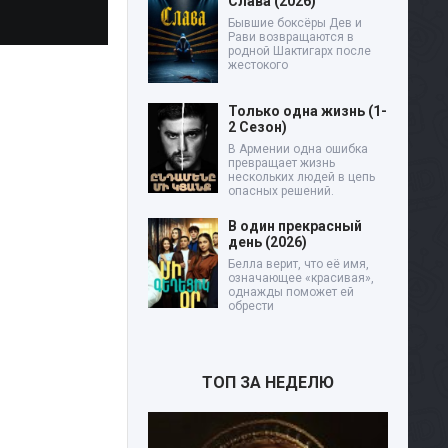
Слава (2026)
Бывшие боксёры Дев и
Рави возвращаются в
родной Шактигарх после
жестокого
Только одна жизнь (1-
2 Сезон)
В Армении одна ошибка
превращает жизнь
нескольких людей в цепь
опасных решений.
В один прекрасный
день (2026)
Белла верит, что её имя,
означающее «красивая»,
однажды поможет ей
обрести
ТОП ЗА НЕДЕЛЮ