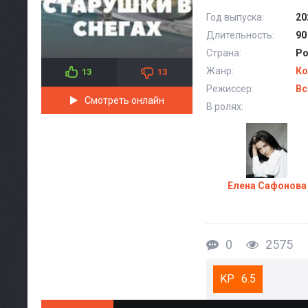
Год выпуска:
20
Длительность:
90
Страна:
Ро
Жанр:
Ко
13
13
Режиссер:
Вс
Смотреть онлайн
В ролях:
Елена Сафонова
0
2575
6.5