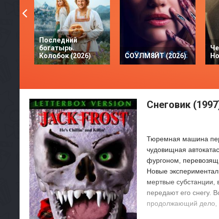
Последний
богатырь.
Че
Колобок (2026)
СОУЛМ8ЙТ (2026)
Но
Снеговик (1997
Тюремная машина пере
чудовищная автокатас
фургоном, перевозящи
Новые экспериментал
мертвые субстанции, 
передают его снегу. 
продолжающий дело, к