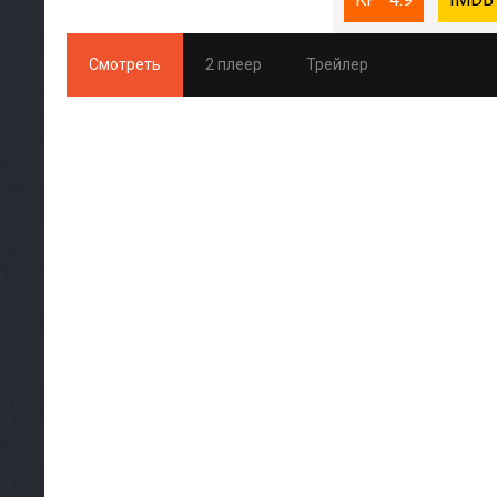
Смотреть
2 плеер
Трейлер