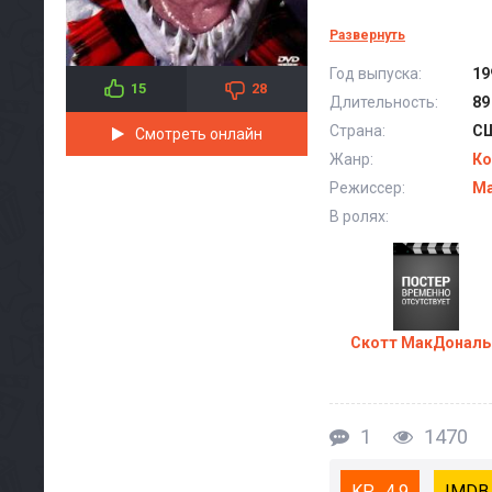
Развернуть
Год выпуска:
19
15
28
Длительность:
89
Страна:
СШ
Смотреть онлайн
Жанр:
Ко
Режиссер:
Ма
В ролях:
Скотт МакДонал
1
1470
4.9