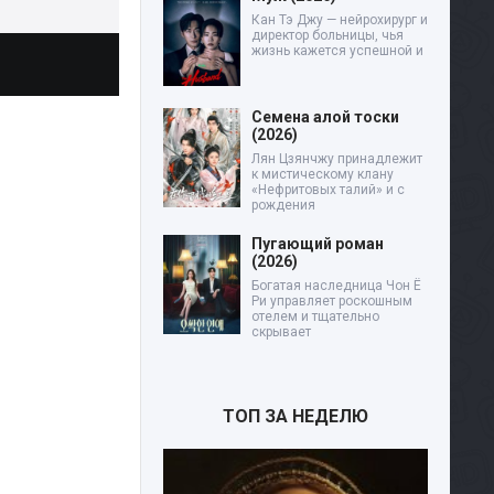
Кан Тэ Джу — нейрохирург и
директор больницы, чья
жизнь кажется успешной и
Семена алой тоски
(2026)
Лян Цзянчжу принадлежит
к мистическому клану
«Нефритовых талий» и с
рождения
Пугающий роман
(2026)
Богатая наследница Чон Ё
Ри управляет роскошным
отелем и тщательно
скрывает
ТОП ЗА НЕДЕЛЮ