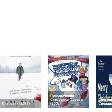
Приключения
Снеговика Фрости
Снегови
Снеговик (2017)
(2005)
Снежный