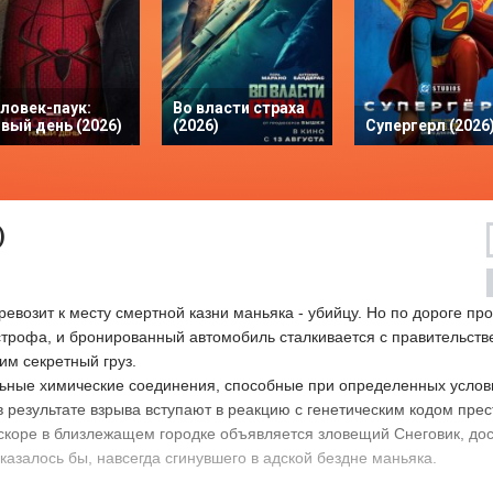
ловек-паук:
Во власти страха
вый день (2026)
(2026)
Супергерл (2026
)
возит к месту смертной казни маньяка - убийцу. Но по дороге пр
трофа, и бронированный автомобиль сталкивается с правительст
м секретный груз.
ьные химические соединения, способные при определенных услов
в результате взрыва вступают в реакцию с генетическим кодом прес
Вскоре в близлежащем городке объявляется зловещий Снеговик, до
азалось бы, навсегда сгинувшего в адской бездне маньяка.