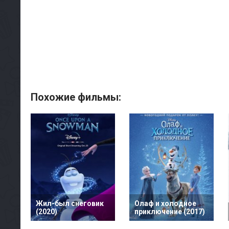
Похожие фильмы:
Жил-был снеговик
Олаф и холодное
(2020)
приключение (2017)