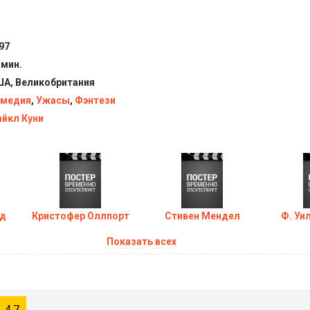
Снеговик (1997) в хорошем качестве HD
97
 мин.
А, Великобритания
медия
,
Ужасы
,
Фэнтези
йкл Куни
ьд
Кристофер Оллпорт
Стивен Мендел
Ф. Уи
Показать всех
4.7