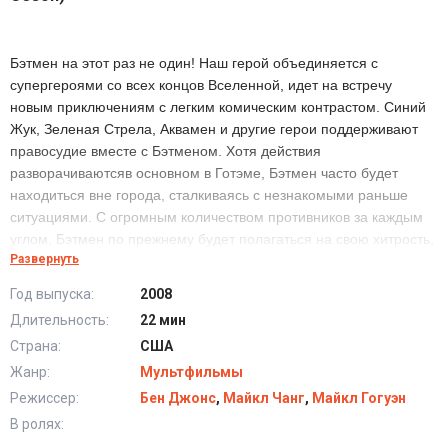
Бэтмен на этот раз не один! Наш герой объединяется с
супергероями со всех концов Вселенной, идет на встречу
новым приключениям с легким комическим контрастом. Синий
Жук, Зеленая Стрела, Аквамен и другие герои поддерживают
правосудие вместе с Бэтменом. Хотя действия
разворачиваютсяв основном в Готэме, Бэтмен часто будет
находиться вне города, сталкиваясь с незнакомыми раньше
ситуациями. С огромным количеством противников за каждым
углом, Бэтмен по прежнему будет полагаться на свою хитрость,
Развернуть
изобретательность и технологические устройства, чтобы нести
правосудие.
Год выпуска:
2008
Длительность:
22 мин
Мультфильм Бэтмен: Отвага и смелость (1-3
Страна:
США
Сезон) в хорошем качестве HD
Жанр:
Мультфильмы
Режиссер:
Бен Джонс
,
Майкл Чанг
,
Майкл Гогуэн
В ролях: