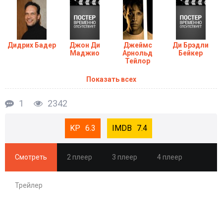
Дидрих Бадер
Джон Ди
Джеймс
Ди Брэдли
Маджио
Арнольд
Бейкер
Тейлор
Показать всех
1
2342
6.3
7.4
Смотреть
2 плеер
3 плеер
4 плеер
Трейлер