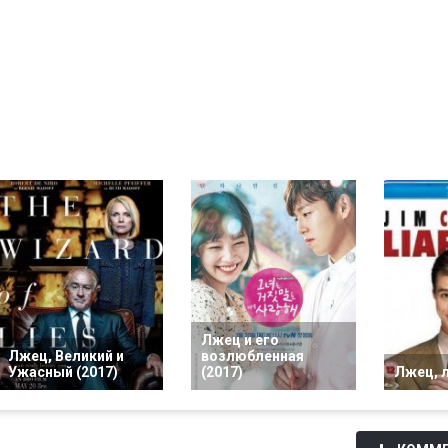
Лжец и его
Лжец, Великий и
возлюбленная
Ужасный (2017)
(2017)
Лжец, л