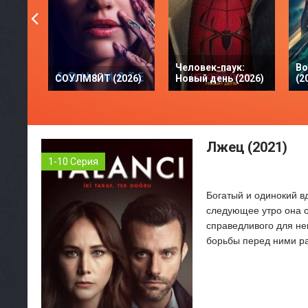
Человек-паук:
Во
СОУЛМ8ЙТ (2026)
Новый день (2026)
(2
Лжец (2021)
1-10 Серия
Богатый и одинокий в
следующее утро она о
справедливого для нег
борьбы перед ними ра