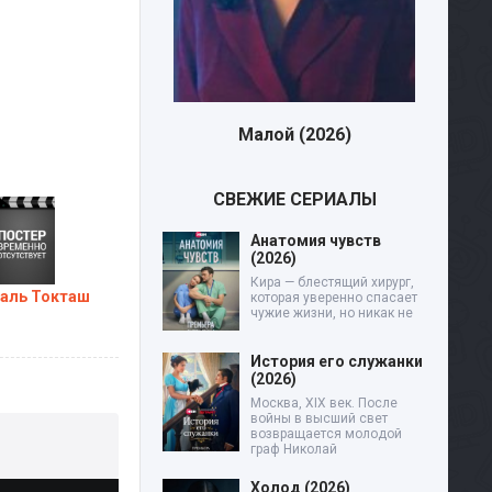
Малой (2026)
Дев
СВЕЖИЕ СЕРИАЛЫ
Анатомия чувств
(2026)
Кира — блестящий хирург,
аль Токташ
которая уверенно спасает
чужие жизни, но никак не
История его служанки
(2026)
Москва, XIX век. После
войны в высший свет
возвращается молодой
граф Николай
Холод (2026)