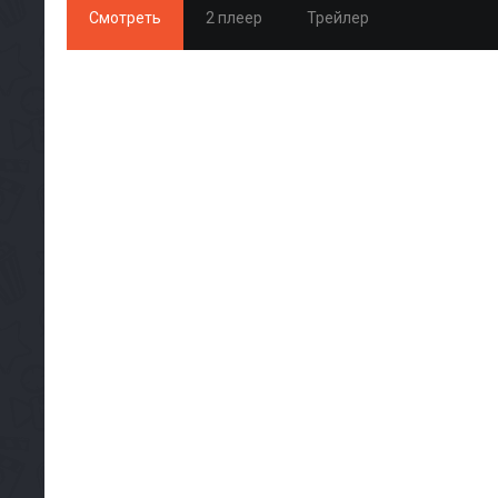
Смотреть
2 плеер
Трейлер