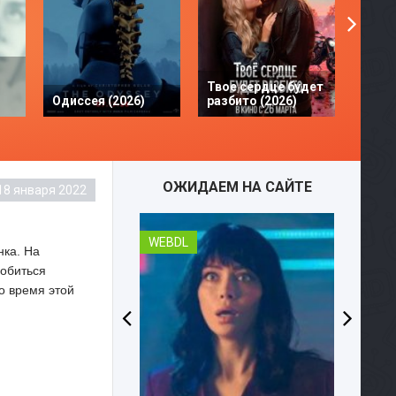
Твое сердце будет
Одиссея (2026)
разбито (2026)
Моана
ОЖИДАЕМ НА САЙТЕ
18 января 2022
WEBDL
нка. На
добиться
Во время этой