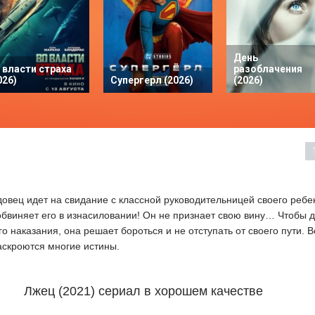
День
 власти страха
разоблачения
026)
Супергерл (2026)
(2026)
довец идет на свидание с классной руководительницей своего ребе
бвиняет его в изнасиловании! Он не признает свою вину… Чтобы 
о наказания, она решает бороться и не отступать от своего пути. 
скроются многие истины.
Лжец (2021) сериал в хорошем качестве