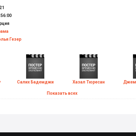
21
:56:00
рция
рама
лья Гезер
у
Салих Бадемджи
Хазал Тюресан
Джем
Показать всех