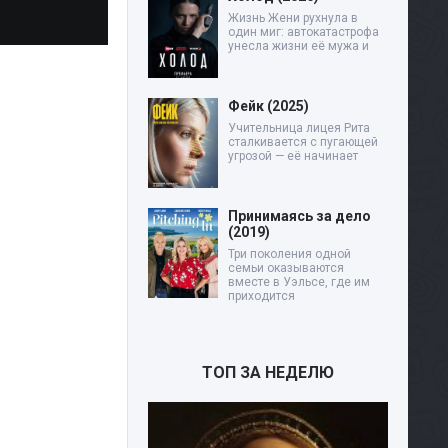
Жизнь Жени рухнула в
один миг: автокатастрофа
унесла жизни её мужа и
Фейк (2025)
Учительница лицея Рита
сталкивается с пугающей
угрозой — её начинает
Принимаясь за дело
(2019)
Три поколения одной
семьи оказываются
вместе в Уэльсе, где им
приходится
ТОП ЗА НЕДЕЛЮ