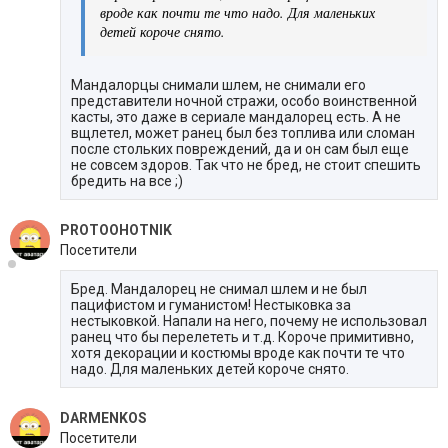
вроде как почти те что надо. Для маленьких
детей короче снято.
Мандалорцы снимали шлем, не снимали его
представители ночной стражи, особо воинственной
касты, это даже в сериале мандалорец есть. А не
вщлетел, может ранец был без топлива или сломан
после стольких повреждений, да и он сам был еще
не совсем здоров. Так что не бред, не стоит спешить
бредить на все ;)
PROTOOHOTNIK
Посетители
Бред. Мандалорец не снимал шлем и не был
пацифистом и гуманистом! Нестыковка за
нестыковкой. Напали на него, почему не использовал
ранец что бы перелететь и т.д. Короче примитивно,
хотя декорации и костюмы вроде как почти те что
надо. Для маленьких детей короче снято.
DARMENKOS
Посетители