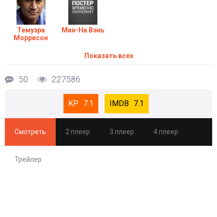
Темуэра
Мин-На Вэнь
Моррисон
Показать всех
50
227586
7.1
7.1
Смотреть
2 плеер
3 плеер
4 плеер
Трейлер