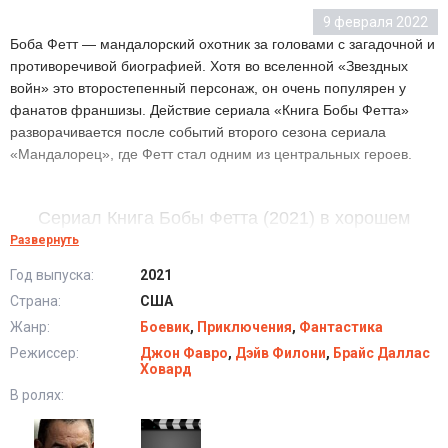
9 февраля 2022
Боба Фетт — мандалорский охотник за головами с загадочной и
противоречивой биографией. Хотя во вселенной «Звездных
войн» это второстепенный персонаж, он очень популярен у
фанатов франшизы. Действие сериала «Книга Бобы Фетта»
разворачивается после событий второго сезона сериала
«Мандалорец», где Фетт стал одним из центральных героев.
Сериал Книга Бобы Фетта (2021) в хорошем
качестве HD
Развернуть
Год выпуска:
2021
Страна:
США
Жанр:
Боевик
,
Приключения
,
Фантастика
Режиссер:
Джон Фавро
,
Дэйв Филони
,
Брайс Даллас
Ховард
В ролях: