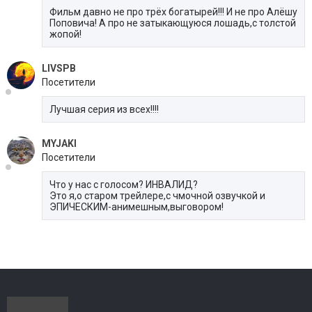
Фильм давно не про трёх богатырей!!! И не про Алёшу
Поповича! А про не затыкающуюся лошадь,с толстой
жопой!
LIVSPB
Посетители
Лучшая серия из всех!!!!
MYJAKI
Посетители
Что у нас с голосом? ИНВАЛИД?
Это я,о старом трейлере,с чмочной озвучкой и
ЭПИЧЕСКИМ-анимешным,выговором!