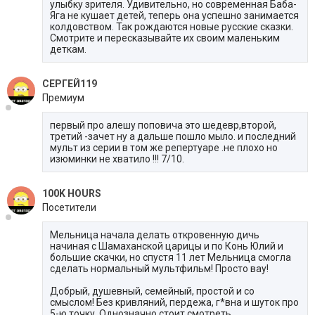
улыбку зрителя. Удивительно, но современная Баба-
Яга не кушает детей, теперь она успешно занимается
колдовством. Так рождаются новые русские сказки.
Смотрите и пересказывайте их своим маленьким
деткам.
СЕРГЕЙ119
Премиум
первый про алешу поповича это шедевр,второй,
третий -зачет ну а дальше пошло мыло. и последний
мульт из серии в том же репертуаре .не плохо но
изюминки не хватило !!! 7/10.
100K HOURS
Посетители
Мельница начала делать откровенную дичь
начиная с Шамаханской царицы и по Конь Юлий и
большие скачки, но спустя 11 лет Мельница смогла
сделать нормальный мультфильм! Просто вау!
Добрый, душевный, семейный, простой и со
смыслом! Без кривляний, пердежа, г*вна и шуток про
5-ю точку. Однозначно стоит смотреть.