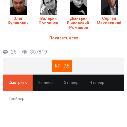
Олег
Валерий
Дмитрий
Сергей
Куликович
Соловьев
Быковский-
Маковецкий
Ромашов
Показать всех
25
357819
7.5
Смотреть
2 плеер
3 плеер
4 плеер
Трейлер