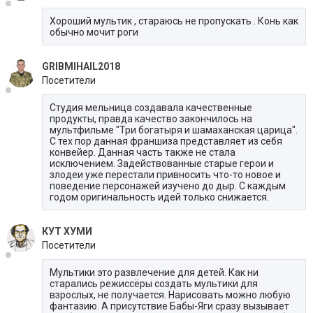
Хороший мультик , стараюсь не пропускать . Конь как
обычно мочит роги
GRIBMIHAIL2018
Посетители
Студия мельница создавала качественные
продукты, правда качество закончилось на
мультфильме "Три богатыря и шамаханская царица".
С тех пор данная франшиза представляет из себя
конвейер. Данная часть также не стала
исключением. Задействованные старые герои и
злодеи уже перестали привносить что-то новое и
поведение персонажей изучено до дыр. С каждым
годом оригинальность идей только снижается.
КУТ ХУМИ
Посетители
Мультики это развлечение для детей. Как ни
старались режиссёры создать мультики для
взрослых, не получается. Нарисовать можно любую
фантазию. А присутствие Бабы-Яги сразу вызывает