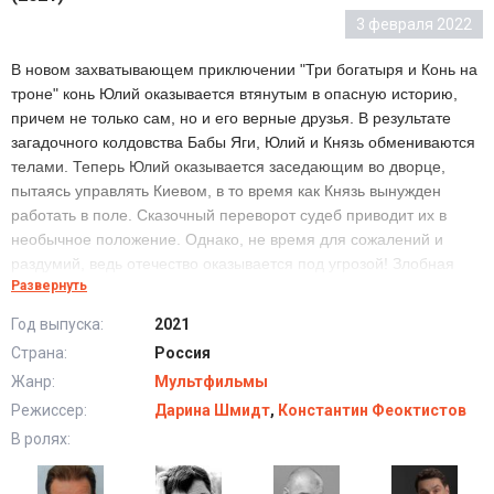
3 февраля 2022
В новом захватывающем приключении "Три богатыря и Конь на
троне" конь Юлий оказывается втянутым в опасную историю,
причем не только сам, но и его верные друзья. В результате
загадочного колдовства Бабы Яги, Юлий и Князь обмениваются
телами. Теперь Юлий оказывается заседающим во дворце,
пытаясь управлять Киевом, в то время как Князь вынужден
работать в поле. Сказочный переворот судеб приводит их в
необычное положение. Однако, не время для сожалений и
раздумий, ведь отечество оказывается под угрозой! Злобная
Развернуть
страна-агрессор готовит коварные планы. И только три
богатыря могут прийти на помощь в этой критической ситуации.
Год выпуска:
2021
Вступите в битву с силами зла, ожидает ли героев победа или
Страна:
Россия
столкновение с неизвестностью?
Жанр:
Мультфильмы
Режиссер:
Дарина Шмидт
,
Константин Феоктистов
Три богатыря и Конь на троне (2021) в хорошем
В ролях:
качестве HD