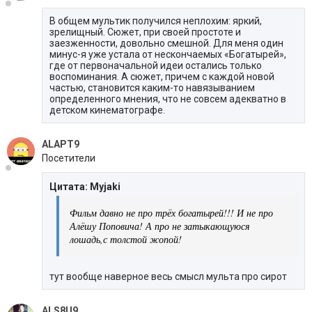
В общем мультик получился неплохим: яркий,
зрелищный. Сюжет, при своей простоте и
заезженности, довольно смешной. Для меня один
минус-я уже устала от нескончаемых «Богатырей»,
где от первоначальной идеи остались только
воспоминания. А сюжет, причем с каждой новой
частью, становится каким-то навязыванием
определенного мнения, что не совсем адекватно в
детском кинематографе.
ALAPT9
Посетители
Цитата: Myjaki
Фильм давно не про трёх богатырей!!! И не про
Алёшу Поповича! А про не затыкающуюся
лошадь,с толстой жопой!
тут вообще наверное весь смысл мульта про сирот
ALS8U9