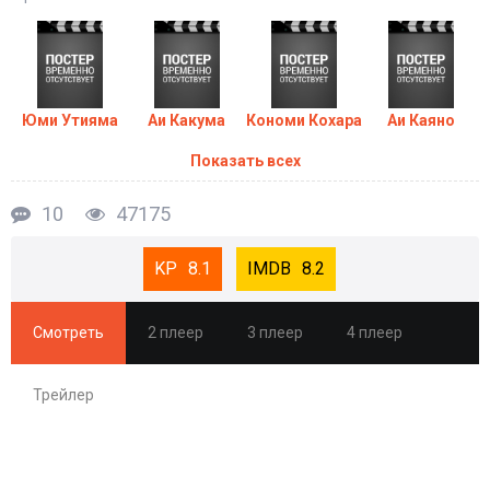
Юми Утияма
Аи Какума
Кономи Кохара
Аи Каяно
Показать всех
10
47175
8.1
8.2
Смотреть
2 плеер
3 плеер
4 плеер
Трейлер