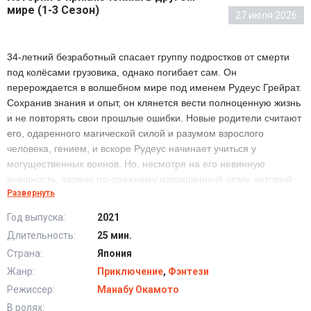
мире (1-3 Сезон)
27 июля 2026
34-летний безработный спасает группу подростков от смерти
под колёсами грузовика, однако погибает сам. Он
перерождается в волшебном мире под именем Рудеус Грейрат.
Сохранив знания и опыт, он клянется вести полноценную жизнь
и не повторять свои прошлые ошибки. Новые родители считают
его, одаренного магической силой и разумом взрослого
человека, гением, и вскоре Рудеус начинает учиться у
могущественных воинов. Но, несмотря на его невинную
внешность, парень по-прежнему извращенный отаку, который
Развернуть
мечтает наконец начать встречаться с девушкой.
Год выпуска:
2021
Длительность:
25 мин.
Аниме Реинкарнация безработного: История о
приключениях в другом мире (2021) 1-3 Сезон все
Страна:
Япония
серии смотреть онлайн бесплатно
Жанр:
Приключение
,
Фэнтези
Режиссер:
Манабу Окамото
В ролях: