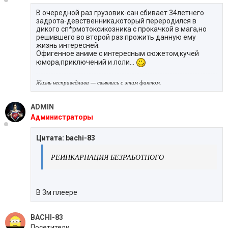
В очередной раз грузовик-сан сбивает 34летнего
задрота-девственника,который переродился в
дикого сп*рмотоксикозника с прокачкой в мага,но
решившего во второй раз прожить данную ему
жизнь интересней.
Офигенное аниме с интересным сюжетом,кучей
юмора,приключений и лоли...
Жизнь несправедлива — свыкнись с этим фактом.
ADMIN
Администраторы
Цитата: bachi-83
РЕИНКАРНАЦИЯ БЕЗРАБОТНОГО
В 3м плеере
BACHI-83
Посетители