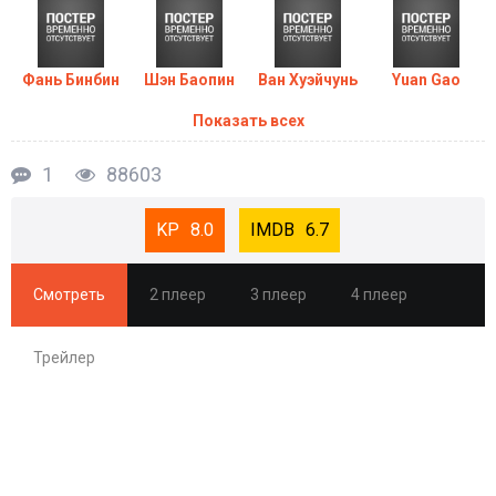
Сериал Императрица Китая (2014) все серии
смотреть онлайн бесплатно
Фань Бинбин
Шэн Баопин
Ван Хуэйчунь
Yuan Gao
Показать всех
1
88603
8.0
6.7
Смотреть
2 плеер
3 плеер
4 плеер
Трейлер