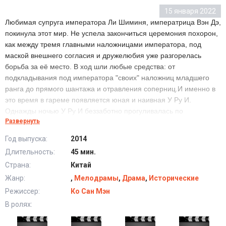
15 января 2022
Любимая супруга императора Ли Шиминя, императрица Вэн Дэ,
покинула этот мир. Не успела закончиться церемония похорон,
как между тремя главными наложницами императора, под
маской внешнего согласия и дружелюбия уже разгорелась
борьба за её место. В ход шли любые средства: от
подкладывания под императора "своих" наложниц младшего
ранга до прямого шантажа и отравления соперниц.И именно в
это время в гареме появляется юная и наивная У Ру И.
Однажды ночью У Ру И беззаботно прогуливалась по
Развернуть
дворцовым залам. В одном из них была выставлена маска
покойной императрицы. Не удержавшись от соблазна, У Ру И
Год выпуска:
2014
примеряет её, и на мгновения представляет себя
Длительность:
45 мин.
императрицей. Неожиданно в этом же зале появляется статный
Страна:
Китай
незнакомец, который приглашает У Ру И на танец. Она еще не
знает, что этот человек - сам император...История любви,
Жанр:
,
Мелодрамы
,
Драма
,
Исторические
борьбы за власть и трон самой могущественной женщины за
Режиссер:
Ко Сан Мэн
всю историю существования Китая предстанет пред вашими
В ролях:
глазами в сериале "Императрица Китая"!