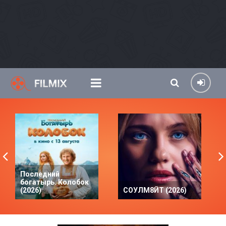
Последний
богатырь. Колобок
(2026)
СОУЛМ8ЙТ (2026)