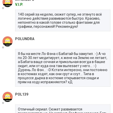
V.I.P.
140 серий за неделю, сюжет супер, не зтянуто всё
логично действия развиваются быстро. Красиво,
непонятно в какой голове столько фантазии для
графики, персонажей! Рекомендую!
POLUNDRA
Я бы на месте Ло Фэна с Бабатай бы замутил. :-) А чо
по 20-30 лет медитирует, к жене на Землю не летает,
а Бабата ваще сочная и прикольная всегда в башке
сидит, или от куда она там вылезает у него... :-)
Дурень Ло Фэн... :-D Кстати интересно, они постоянно
в костюмах ходят, как они срут и ссут... Типа в
процессе дырка в костюме открывается сзади и
прям на ходу испражняются? хД
POL139
Отличный сериал. Сюжет развивается