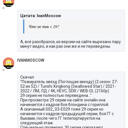
Цитата: IvanMoscow
Что не так с 29?
А, всё разобрался, из версии на сайте вырезано пару
минут видео, и как раз они же и не переведены.
IVANMOSCOW
Скачал
"Пожиратель звёзд (Поглощая звезду) (2 сезон: 27-
52 из 52) / Tunshi Xingkong (Swallowed Star) / 2021-
2022 / ЛМ, ЛД / 4K, HEVC, SDR / WEB-DL (2160p)
29 серия не полностью переведена..."
При просмотре 29 серии на сайте онлайн она
начинается с кадров боя блондина с гориллой.
А скачанный S02_03-E029 тоже 29 серия но
начинается с кадров предыдущей серии, боя ГГ с
быками, после чего ГГ телепортируется на
следующий этаж.
Специально проверил, 30 серии совпадают.