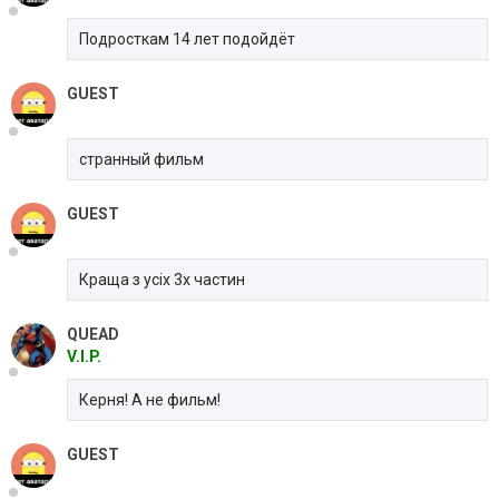
Подросткам 14 лет подойдёт
GUEST
странный фильм
GUEST
Краща з усіх 3х частин
QUEAD
V.I.P.
Керня! А не фильм!
GUEST