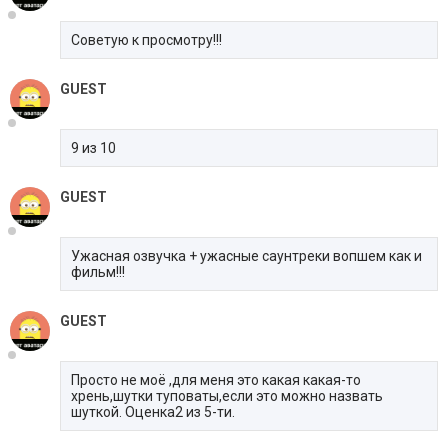
Советую к просмотру!!!
GUEST
9 из 10
GUEST
Ужасная озвучка + ужасные саунтреки вопшем как и
фильм!!!
GUEST
Просто не моё ,для меня это какая какая-то
хрень,шутки туповаты,если это можно назвать
шуткой. Оценка2 из 5-ти.