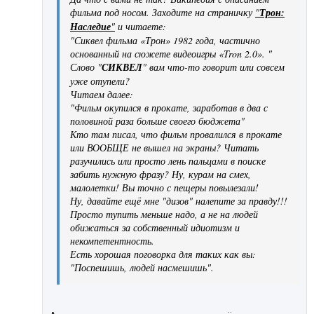
фильма под носом. Заходите на страничку
"
Трон:
Наследие
"
и читаете:
"Сиквел фильма «Трон» 1982 года, частично
основанный на сюжете видеоигры «Tron 2.0». "
Слово "
СИКВЕЛ
" вам что-то говорит или совсем
уже отупели?
Читаем далее:
"
Фильм окупился в прокате, заработав в два с
половиной раза больше своего бюджета
"
Кто там писал, что фильм провалился в прокате
или ВООБЩЕ не вышел на экраны? Читать
разучились или просто лень пальцами в поиске
забить нужную фразу? Ну, курам на смех,
малолетки! Вы точно с пещеры повылезали!
Ну, давайте ещё мне "дизов" налепите за правду!!!
Просто тупить меньше надо, а не на людей
обижаться за собственный идиотизм и
некомпетентность.
Есть хорошая поговорка для таких как вы:
"Поспешишь, людей насмешишь".