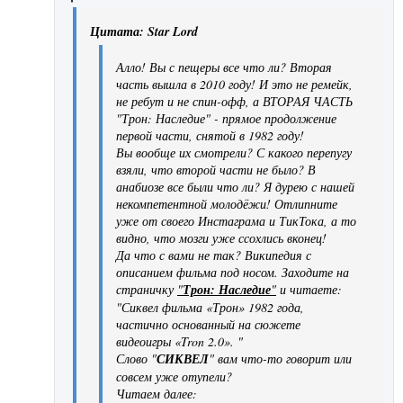
Цитата: Star Lord
Алло! Вы с пещеры все что ли? Вторая
часть вышла в 2010 году! И это не ремейк,
не ребут и не спин-офф, а ВТОРАЯ ЧАСТЬ
"Трон: Наследие" - прямое продолжение
первой части, снятой в 1982 году!
Вы вообще их смотрели? С какого перепугу
взяли, что второй части не было? В
анабиозе все были что ли? Я дурею с нашей
некомпетентной молодёжи! Отлипните
уже от своего Инстаграма и ТикТока, а то
видно, что мозги уже ссохлись вконец!
Да что с вами не так? Википедия с
описанием фильма под носом. Заходите на
страничку
"
Трон: Наследие
"
и читаете:
"Сиквел фильма «Трон» 1982 года,
частично основанный на сюжете
видеоигры «Tron 2.0». "
Слово "
СИКВЕЛ
" вам что-то говорит или
совсем уже отупели?
Читаем далее: