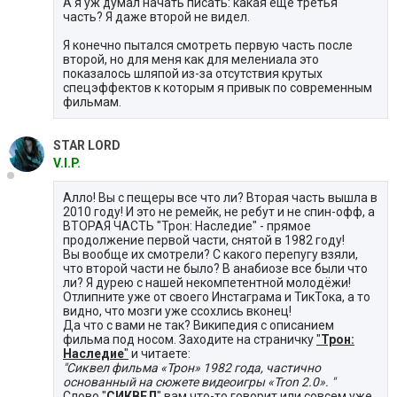
А я уж думал начать писать: какая ещё третья
часть? Я даже второй не видел.
Я конечно пытался смотреть первую часть после
второй, но для меня как для мелениала это
показалось шляпой из-за отсутствия крутых
спецэффектов к которым я привык по современным
фильмам.
STAR LORD
V.I.P.
Алло! Вы с пещеры все что ли? Вторая часть вышла в
2010 году! И это не ремейк, не ребут и не спин-офф, а
ВТОРАЯ ЧАСТЬ "Трон: Наследие" - прямое
продолжение первой части, снятой в 1982 году!
Вы вообще их смотрели? С какого перепугу взяли,
что второй части не было? В анабиозе все были что
ли? Я дурею с нашей некомпетентной молодёжи!
Отлипните уже от своего Инстаграма и ТикТока, а то
видно, что мозги уже ссохлись вконец!
Да что с вами не так? Википедия с описанием
фильма под носом. Заходите на страничку
"
Трон:
Наследие
"
и читаете:
"Сиквел фильма «Трон» 1982 года, частично
основанный на сюжете видеоигры «Tron 2.0». "
Слово "
СИКВЕЛ
" вам что-то говорит или совсем уже