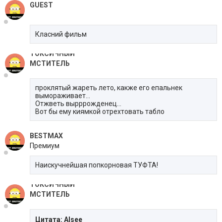
GUEST
Класний фильм
ТОКСИЧНЫЙ
МСТИТЕЛЬ
проклятый жареть лето, какже его епальнек
вымораживает...
Отжветь вырррожденец...
Вот бы ему киямкой отрехтовать табло
BESTMAX
Премиум
Наискучнейшая попкорновая ТУФТА!
ТОКСИЧНЫЙ
МСТИТЕЛЬ
Цитата: Alsee