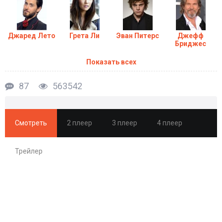
Джаред Лето
Грета Ли
Эван Питерс
Джефф
Бриджес
Показать всех
87
563542
Смотреть
2 плеер
3 плеер
4 плеер
Трейлер