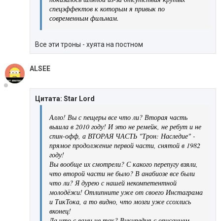
спецэффектов к которым я привык по
современным фильмам.
Все эти троны - хуята на постном
ALSEE
Цитата: Star Lord
Алло! Вы с пещеры все что ли? Вторая часть
вышла в 2010 году! И это не ремейк, не ребут и не
спин-офф, а ВТОРАЯ ЧАСТЬ "Трон: Наследие" -
прямое продолжение первой части, снятой в 1982
году!
Вы вообще их смотрели? С какого перепугу взяли,
что второй части не было? В анабиозе все были
что ли? Я дурею с нашей некомпетентной
молодёжи! Отлипните уже от своего Инстаграма
и ТикТока, а то видно, что мозги уже ссохлись
вконец!
Да что с вами не так? Википедия с описанием