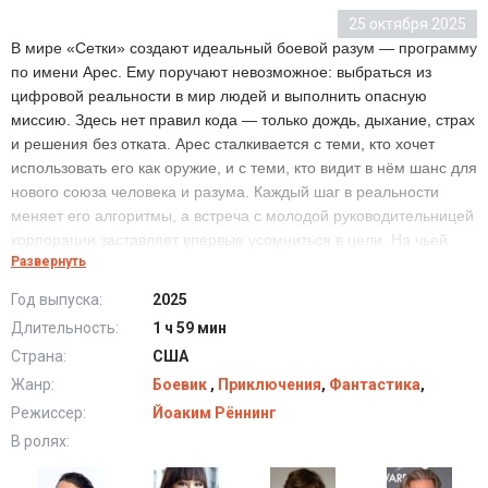
25 октября 2025
В мире «Сетки» создают идеальный боевой разум — программу
по имени Арес. Ему поручают невозможное: выбраться из
цифровой реальности в мир людей и выполнить опасную
миссию. Здесь нет правил кода — только дождь, дыхание, страх
и решения без отката. Арес сталкивается с теми, кто хочет
использовать его как оружие, и с теми, кто видит в нём шанс для
нового союза человека и разума. Каждый шаг в реальности
меняет его алгоритмы, а встреча с молодой руководительницей
корпорации заставляет впервые усомниться в цели. На чьей
Развернуть
стороне он окажется, когда миссия потребует жертвы?
Год выпуска:
2025
Длительность:
1 ч 59 мин
Трон 3 (2025) смотреть онлайн бесплатно
Страна:
США
Жанр:
Боевик
,
Приключения
,
Фантастика
,
Режиссер:
Йоаким Рённинг
В ролях: