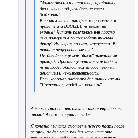
"
Фильм окупился в прокате, заработав в
два с половиной раза больше своего
бюджета
"
Кто там писал, что фильм провалился в
прокате или ВООБЩЕ не вышел на
экраны? Читать разучились или просто
лень пальцами в поиске забить нужную
фразу? Ну, курам на смех, малолетки! Вы
точно с пещеры повылезали!
Ну, давайте ещё мне "дизов" налепите за
правду!!! Просто тупить меньше надо, а
не на людей обижаться за собственный
идиотизм и некомпетентность.
Есть хорошая поговорка для таких как вы:
"Поспешишь, людей насмешишь".
А я уж думал начать писать: какая ещё третья
часть? Я даже второй не видел.
Я конечно пытался смотреть первую часть после
второй, но для меня как для мелениала это
показалось шляпой из-за отсутствия крутых