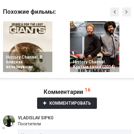
Похожие фильмы:
History Channel. В
поисках
History Channel.
исчезнувших
Крутые тачки (2014)
16
Комментарии
КОММЕНТИРОВАТЬ
VLADISLAV SIPKO
Посетители