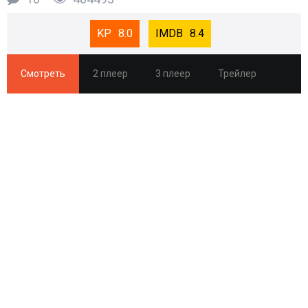
8.0
8.4
Смотреть
2 плеер
3 плеер
Трейлер