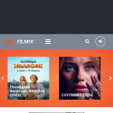
Последний
богатырь. Колобок
(2026)
СОУЛМ8ЙТ (2026)