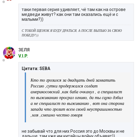
таки первая серия удивляет, чё там как на острове
медведи живут? как они там оказались ещё и с
малыми?))
С ТОБОЙ ЩЕНОК Я БУДУ ДРАТЬСЯ, А ПОСЛЕ ВЫПЬЮ ЗА СВОЮ
ПОБЕДУ!))
ЗЕЛЯ
V.I.P.
Цитата: SEBA
Кто то грозился за двадцать дней захватить
Россию ,сутки продержался солдат
америкосовский ,как баба очканул , а специалист
по выживанию просрал огниво, да ты сцуко дэбил
а не специалист по выживанию , вот она сторона
запада что грозит всем своей неустрашимостью
,мля ,смешно честно говоря
не забывай что для них Россия это до Москвы и не
дальше, там уже им китайцы войну объявят))