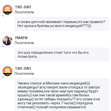
ТЯП-ЛЯП
Посетители
и снова цветной сваливает первым,это как правило?
Нет крэка и братвы,но много медведей???)))
УМАРИ
Посетители
это шоу определенно стоит того что бы его
посмотреть.
ТЯП-ЛЯП
Посетители
Чикано слился ,в Мексике нанэ медведей)))
эй,медведь!! ага,говорят,вали отсюда,а то завтра
мамку позовём,она твою смуглую задницу будет
кушать)) как они такой армией(а там белых
еденицы) хотят сибирь покорить?? его слова-я не
могу так рисковать-через 7 часов)) передача
отличная)) познай соперника называется