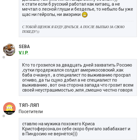
к стати если б русский работал как китаец, а не
мечтал о лесной глуши и безделье, то небыло бы уже
щас ни гейропы, ни амэрики
С ТОБОЙ ЩЕНОК Я БУДУ ДРАТЬСЯ, А ПОСЛЕ ВЫПЬЮ ЗА СВОЮ
ПОБЕДУ!))
SEBA
V.I.P.
Кто то грозился за двадцать дней захватить Россию
,сутки продержался солдат америкосовский ,как
баба очканул , а специалист по выживанию просрал
огниво, да ты сцуко дэбил а не специалист по
выживанию , вот она сторона запада что грозит всем
своей неустрашимостью ,мля ,смешно честно говоря
ТЯП-ЛЯП
Посетители
ставлю на мужика похожего Криса
Кристоферсона,он себе скоро бунгало забабахает и
в Пиндосию не вернётся)))