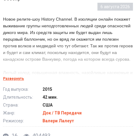
6 августа 2026
Новое релите-шоу History Channel. В изоляции онлайн покажет
выживание группы неподготовленных людей среди опасностей
дикого мира. Из средств защиты им будет выдан лишь
перцовый баллончик, но он вряд ли окажется им полезен
против волков и медведей что тут обитают. Так же против героев
и будет и сам климат, поскольку находится, они будут на
канадском острове Ванкувер, погода на котором всегда сурова.
Лютый холод, повышенная влажность, назойливые насекомые и
Развернуть
смертоносные хищники. Участники сего шоу непременно будут
страдать, и всё это вы сможете увидеть.
Год выпуска:
2015
Длительность:
42 мин.
History Channel. В изоляции смотреть все серии
Страна:
США
онлайн
Жанр:
Док / ТВ Передачи
Режиссер:
Валери Лалеут
16
404493