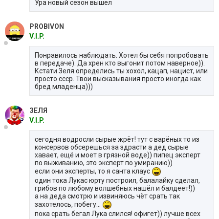
Ура новый сезон вышел
PROBIVON
V.I.P.
Понравилось наблюдать. Хотел бы себя попробовать
в передаче). Да хрен кто выгонит потом наверное)).
Кстати Зеля определись ты хохол, кацап, нацист, или
просто ссср. Твои высказывания просто иногда как
бред младенца)))
ЗЕЛЯ
V.I.P.
сегодня водросли сырые жрёт! тут с варёных то из
консервов обсерешься за здрасти а дед сырые
хавает, ещё и моет в грязной воде)) пипец эксперт
по выживанию, это эксперт по умиранию))
если они эксперты, то я санта клаус
один тока Лукас юрту построил, балалайку сделал,
грибов по любому волшебных нашёл и балдеет!))
а на деда смотрю и извиняюсь чёт срать так
захотелось, побегу...
пока срать бегал Лука слился! офигет)) лучше всех