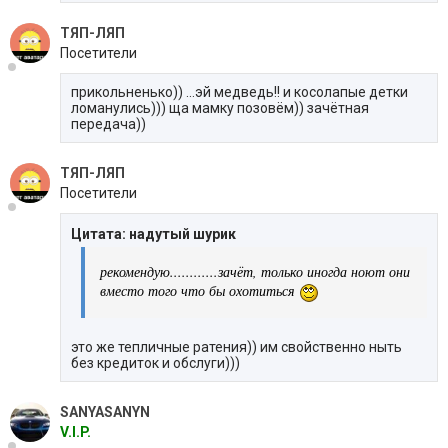
ТЯП-ЛЯП
Посетители
прикольненько)) ...эй медведь!! и косолапые детки
ломанулись))) ща мамку позовём)) зачётная
передача))
ТЯП-ЛЯП
Посетители
Цитата: надутый шурик
рекомендую............зачёт, только иногда ноют они
вместо того что бы охотиться
это же тепличные ратения)) им свойственно ныть
без кредиток и обслуги)))
SANYASANYN
V.I.P.