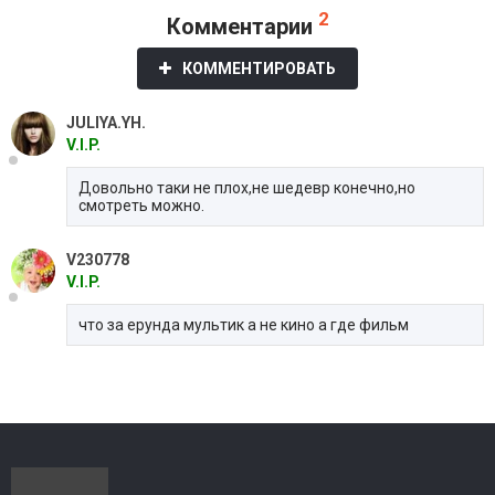
2
Комментарии
КОММЕНТИРОВАТЬ
JULIYA.YH.
V.I.P.
Довольно таки не плох,не шедевр конечно,но
смотреть можно.
V230778
V.I.P.
что за ерунда мультик а не кино а где фильм