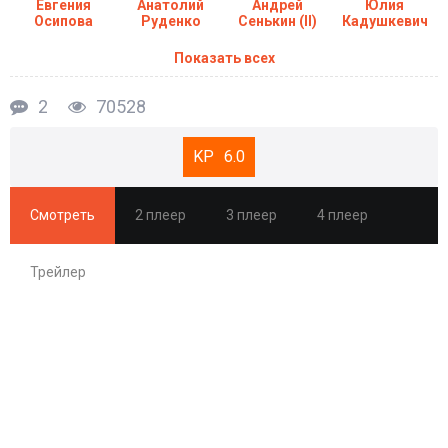
Евгения
Анатолий
Андрей
Юлия
Осипова
Руденко
Сенькин (II)
Кадушкевич
Показать всех
2
70528
6.0
Смотреть
2 плеер
3 плеер
4 плеер
Трейлер