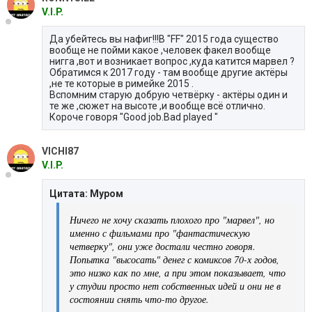
V.I.P.
Да убейтесь вы нафиг!!!В "FF" 2015 года существо
вообще не пойми какое ,человек факел вообще
нигга ,вот и возникает вопрос ,куда катится марвел ?
Обратимся к 2017 году - там вообще другие актёры
,не те которые в римейке 2015 .
Вспомним старую добрую четвёрку - актёры один и
те же ,сюжет на высоте ,и вообще всё отлично.
Короче говоря "Good job.Bad played "
VICHI87
V.I.P.
Цитата: Муром
Ничего не хочу сказать плохого про "марвел", но
именно с фильмами про "фантастическую
четверку", они уже достали честно говоря.
Попытка "высосать" денег с комиксов 70-х годов,
это низко как по мне, а при этом показывает, что
у студии просто нет собственных идей и они не в
состоянии снять что-то другое.