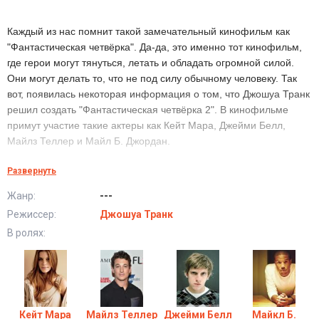
Каждый из нас помнит такой замечательный кинофильм как
"Фантастическая четвёрка". Да-да, это именно тот кинофильм,
где герои могут тянуться, летать и обладать огромной силой.
Они могут делать то, что не под силу обычному человеку. Так
вот, появилась некоторая информация о том, что Джошуа Транк
решил создать "Фантастическая четвёрка 2". В кинофильме
примут участие такие актеры как Кейт Мара, Джейми Белл,
Майлз Теллер и Майл Б. Джордан.
Развернуть
Премьера кинофильма "
Фантастическая четвёрка 2
"
состоится
14 июля 2017 года!
Жанр:
---
Режиссер:
Джошуа Транк
В ролях:
Кейт Мара
Майлз Теллер
Джейми Белл
Майкл Б.