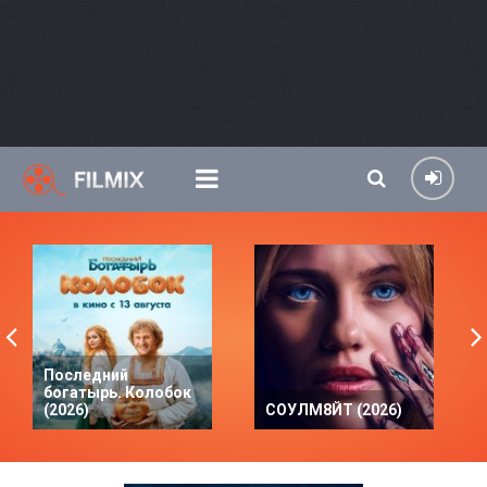
Последний
богатырь. Колобок
(2026)
СОУЛМ8ЙТ (2026)