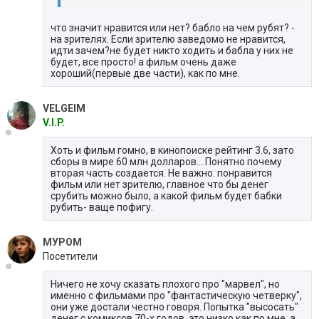
что значит нравится или нет? бабло на чем рубят? -
на зрителях. Если зрителю заведомо не нравится,
идти зачем?не будет никто ходить и бабла у них не
будет, все просто! а фильм очень даже
хороший(первые две части), как по мне.
VELGEIM
V.I.P.
Хоть и фильм гомно, в кинопоиске рейтинг 3.6, зато
сборы в мире 60 млн долларов....Понятно почему
вторая часть создается. Не важно. понравится
фильм или нет зрителю, главное что бы денег
срубить можно было, а какой фильм будет бабки
рубить- ваще пофигу.
МУРОМ
Посетители
Ничего не хочу сказать плохого про "марвел", но
именно с фильмами про "фантастическую четверку",
они уже достали честно говоря. Попытка "высосать"
денег с комиксов 70-х годов, это низко как по мне, а