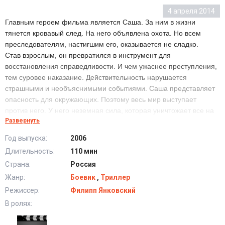
4 апреля 2014
Главным героем фильма является Саша. За ним в жизни
тянется кровавый след. На него объявлена охота. Но всем
преследователям, настигшим его, оказывается не сладко.
Став взрослым, он превратился в инструмент для
восстановления справедливости. И чем ужаснее преступления,
тем суровее наказание. Действительность нарушается
страшными и необъяснимыми событиями. Саша представляет
опасность для окружающих. Поэтому весь мир выступает
против него. У него неземная сила, которая уничтожает все на
Развернуть
пути. Но вот на этом пути появилась Она.
Год выпуска:
2006
Длительность:
110 мин
Страна:
Россия
Жанр:
Боевик
,
Триллер
Режиссер:
Филипп Янковский
В ролях: