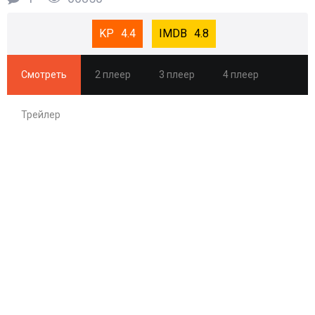
4.4
4.8
Смотреть
2 плеер
3 плеер
4 плеер
Трейлер